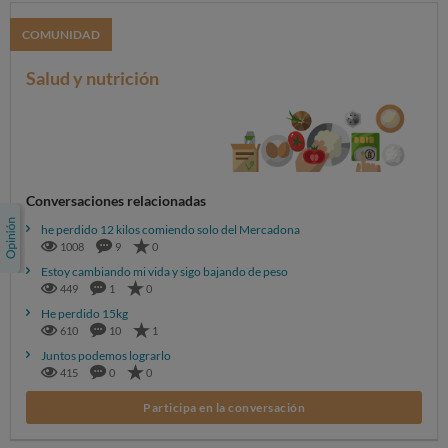
COMUNIDAD
Salud y nutrición
Conversaciones relacionadas
he perdido 12 kilos comiendo solo del Mercadona
1008
9
0
Estoy cambiando mi vida y sigo bajando de peso
449
1
0
He perdido 15kg
610
10
1
Juntos podemos lograrlo
415
0
0
Participa en la conversación