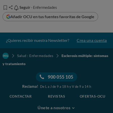
Seguir
Seguir
- Enfermedades
Añadir OCU en tus fuentes favoritas de Google
¿Quieres recibir nuestra Newsletter?
Crea una cuenta
Salud : Enfermedades
Esclerosis múltiple: síntomas
y tratamiento
900 055 105
Reclama!
De L a J de 9 a 18 h y V de 9 a 14 h
CONTACTAR
REVISTAS
OFERTAS-OCU
Únete a nosotros