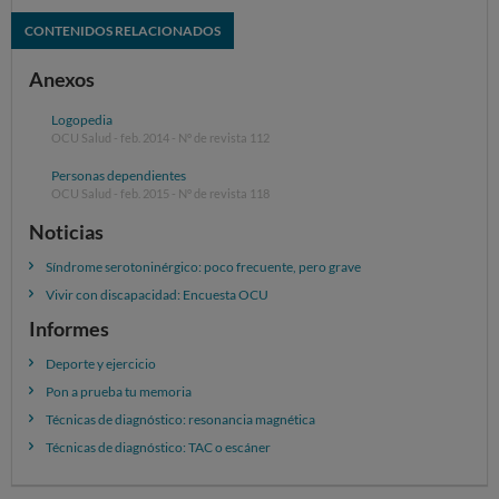
CONTENIDOS RELACIONADOS
Anexos
Logopedia
OCU Salud - feb. 2014 - Nº de revista 112
Personas dependientes
OCU Salud - feb. 2015 - Nº de revista 118
Noticias
Síndrome serotoninérgico: poco frecuente, pero grave
Vivir con discapacidad: Encuesta OCU
Informes
Deporte y ejercicio
Pon a prueba tu memoria
Técnicas de diagnóstico: resonancia magnética
Técnicas de diagnóstico: TAC o escáner