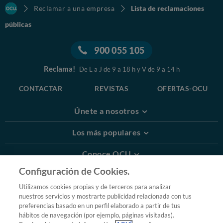
Reclamar a una empresa
Lista de reclamaciones
públicas
900 055 105
Reclama!
De L a J de 9 a 18 h y V de 9 a 14 h
CONTACTAR
REVISTAS
OFERTAS-OCU
Únete a nosotros
Los más populares
Conoce OCU
Configuración de Cookies.
Más Información
Utilizamos cookies propias y de terceros para analizar
nuestros servicios y mostrarte publicidad relacionada con tus
© 2026 OCU
preferencias basado en un perfil elaborado a partir de tus
Condiciones generales de contratación de OCU
hábitos de navegación (por ejemplo, páginas visitadas).
Política de privacidad