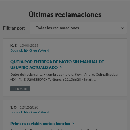
Últimas reclamaciones
Filtrar por:
Todas las reclamaciones
K. E.
13/08/2025
Ecomobility Green World
QUEJA POR ENTREGA DE MOTO SIN MANUAL DE
USUARIO ACTUALIZADO
Datos del reclamante: • Nombre completo: Kevin Andrés Colina Escobar
• DNI/NIE: 52063809C • Teléfono: 622136628 • Email:
kevin.andres.colina9772@gmail.com • Dirección: Calle Mayor 10,
28921, Alcorcón. Madrid Datos del vehículo: • Marca: Efun • Modelo:
CERRADO
Tiger 100 • Año de fabricación/compra: 2025 • Número de bastidor
(VIN): R10TGR7K1R0002208 • Fecha de compra: 12/05/2025 Empresa
vendedora / fabricante: • Nombre: ECOMOBILITY GREEN WORLD SL /
T. O.
12/12/2020
CIF B21566492 • Dirección: C. Comercio, 37, 41927 Mairena del
Ecomobility Green World
Aljarafe, Sevilla • Correo de contacto: service@efunmotos.com
HECHOS: El día 09/05/2025, adquirí una motocicleta nueva de la marca
Primera revisión moto eléctrica
y modelo arriba indicados. En el momento de la entrega, el fabricante y
concesionario me proporcionó el manual de usuario correspondiente al