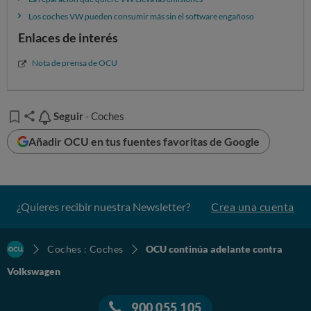
Los coches VW pueden consumir más sin el software engañoso
Enlaces de interés
Nota de prensa de OCU
Seguir
Seguir
- Coches
Añadir OCU en tus fuentes favoritas de Google
¿Quieres recibir nuestra Newsletter?
Crea una cuenta
Coches : Coches
OCU continúa adelante contra
Volkswagen
900 055 105