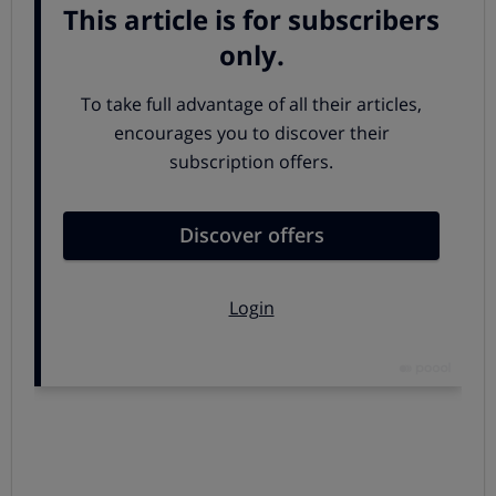
OCU reclama más 22 millones de euros,
3000 euros por
persona en concepto de daños y perjuicios
para los
más de 7.500 afectados.