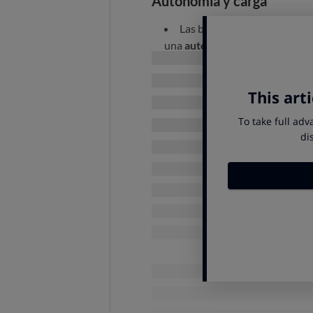
Autonomía y carga
Las baterías del coche tien
una
autonomía de más de 300 
La
potencia máxima de car
potencia máxima de 88 kW (que n
total de la capacidad en unos 
Comportamiento en carre
La
suspensión blanda
y el p
exceso en curvas cerradas a alt
correctamente si se pierde el co
La
dirección
peca de no tran
conductor. El esfuerzo requerid
este entre topes es de tres.
Los
frenos
son bastante bue
35,1 metros. La respuesta del pe
Carrocería