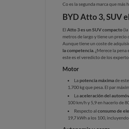
Co es la segunda marca que más h
BYD Atto 3, SUV el
El
Atto 3 es un SUV compacto
(la
metros de largo y tiene un precio
Aunque tiene un coste de adquisi
la competencia
. ¿Merece la pena
este es el veredicto de los experto
Motor
La
potencia máxima
de este
1.700 kg que pesa. El par máxim
La
aceleración del automóv
100 km/h y 5,9 en hacerlo de 80
Respecto al
consumo de ele
19,7 kWh a los 100, incluyendo 