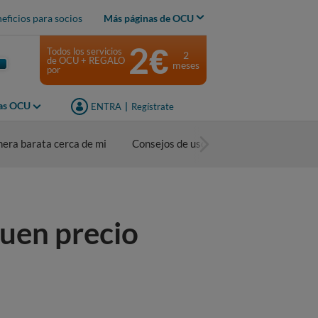
eficios para socios
Más páginas de OCU
2€
Todos los servicios
2
de OCU + REGALO
meses
por
jas OCU
ENTRA
|
Regístrate
nera barata cerca de mi
Consejos de uso
buen precio