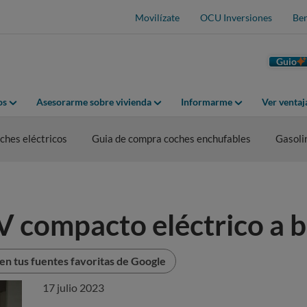
Movilízate
OCU Inversiones
Ben
Guio
os
Asesorarme sobre vivienda
Informarme
Ver venta
hes eléctricos
Guia de compra coches enchufables
Gasoli
V compacto eléctrico a 
n tus fuentes favoritas de Google
17 julio 2023