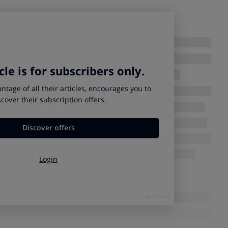
en una capacidad útil de 60,5 kW, que proporciona
kilómetros.
ga
, si se usa un cargador rápido, se podría hacer a una
o es de las más rápidas), lo que permite cargar el 80 % del
45 minutos.
tera
erfil de los neumáticos hace que el coche se balancee en
a velocidad, aunque el control de estabilidad funciona
ntrol.
smitir las sensaciones del comportamiento del coche al
o para mover el volante es muy bajo y el número de giros de
nos. Para parar el coche partiendo de 100 km/h se requieren
dal de freno está a la altura.