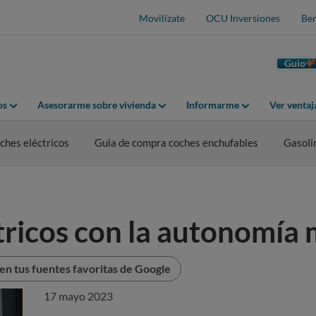
Movilízate
OCU Inversiones
Ben
Guio
os
Asesorarme sobre vivienda
Informarme
Ver venta
hes eléctricos
Guia de compra coches enchufables
Gasoli
tricos con la autonomía 
n tus fuentes favoritas de Google
17 mayo 2023