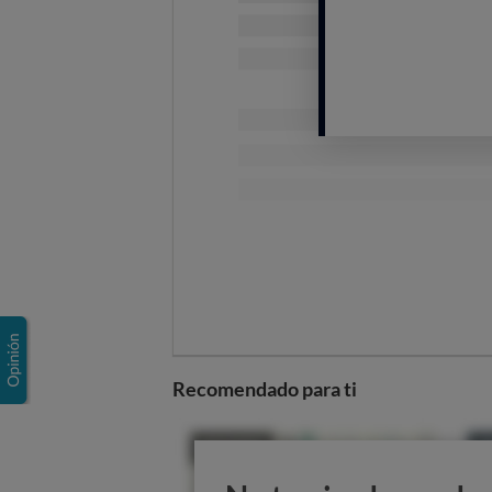
Te ofrecemos una selección de coch
entre el precio del coche y su
auto
seguridad o el confort, es simple
barata, según el tipo de coche.
Para el cálculo de la auton
al homologado por el fabricante
uso que se vaya a dar al coche y
En caso de que un automóvil
recogemos la versión más venta
¿Cuál es el coche eléctric
Entre los ciudadanos:
Fiat 
Recomendado para ti
El mejor utilitario es
Opel C
Entre los compactos, destac
El
Tesla Model 3 60 kWh
co