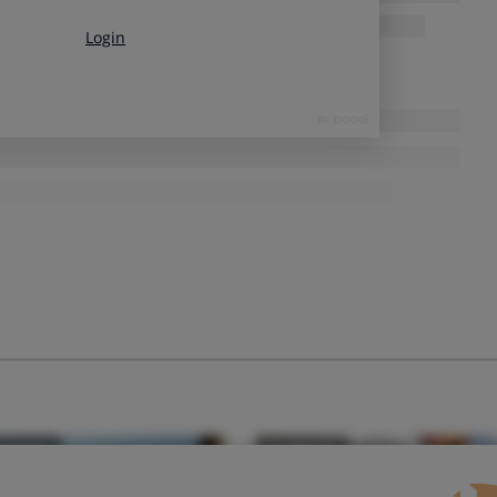
es eléctricos clasificados por categorías a partir del cociente
nomía media estimada
; no incluimos las prestaciones, la
mente, un
ránking de
coches eléctricos
con la autonomía más
omía se ha estimado un consumo eléctrico de un 15% superior
. El consumo real (y, por tanto, la autonomía), dependerá de
 del tipo de conducción.
 se venda con baterías de varias capacidades, solo
josa.
o con la autonomía más barata por categoría?
500 42 kWh
(240 km de autonomía).
orsa
(260 km)
a el
MG4 64 kWh
(335 km)
n sus 360 km destaca entre las berlinas medias.