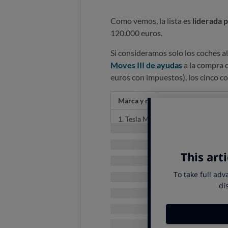
Como vemos, la lista es
liderada 
120.000 euros.
Si consideramos solo los coches a
Moves III de ayudas
a la compra d
euros con impuestos), los cinco 
Marca y modelo
1. Tesla Model 3 75 kWh
2. Volkswagen ID3 77 kWh
3. Cupra Born 77 kWh
4. Volvo XC40 78 kWh
5. Volkswagen ID5 77 kWh
Los coches con me