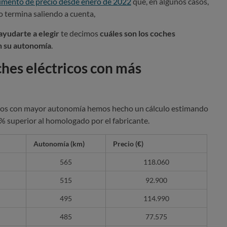
mento de precio desde enero de 2022
que, en algunos casos,
co termina saliendo a cuenta,
ayudarte a elegir
te decimos
cuáles son los coches
n su autonomía
.
ches eléctricos con más
elos con mayor autonomía hemos hecho un cálculo estimando
% superior al homologado por el fabricante.
Autonomía (km)
Precio (€)
565
118.060
515
92.900
495
114.990
485
77.575