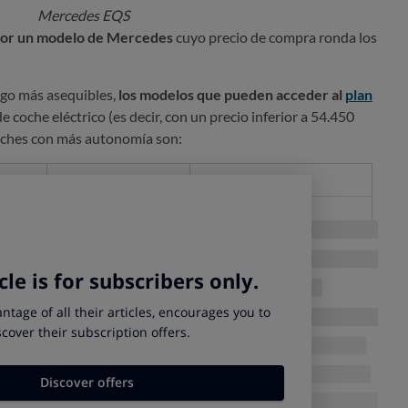
Mercedes EQS
por un modelo de Mercedes
cuyo precio de compra ronda los
lgo más asequibles,
los modelos que pueden acceder al
plan
e coche eléctrico (es decir, con un precio inferior a 54.450
coches con más autonomía son:
Autonomía (km)
Precio (€)
445
49.990
425
54.445
425
46.630
405
50.900
405
53.195
jor relación precio/autonomía