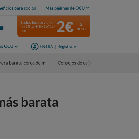
eficios para socios
Más páginas de OCU
2€
Todos los servicios
2
de OCU + REGALO
meses
por
jas OCU
ENTRA
|
Regístrate
nera barata cerca de mi
Consejos de uso
más barata