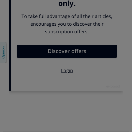
Crianza extensiva en gallinero
Los pollos viven en gallineros sin salida al aire libre y en
condiciones controladas, pero con una densidad más
baja que en la cría intensiva. La carne puede ser más
blanca o más amarilla según su alimentación.
2
Densidad máxima de animales:15 pollos/m
y 25
2
kg/m
.
Edad de sacrificio: mínimo 56 días.
Crianza en gallinero con salida al aire libre
Estos son los que conocemos en términos comerciales
como
“pollos de corral”
. Son animales que deben tener
acceso a patios al menos la mitad del tiempo y un
mínimo del 70% de su alimentación debe venir de
cereales.
2
Densidad máxima de animales 13 pollos/m
y 27,5
2
kg/m
.