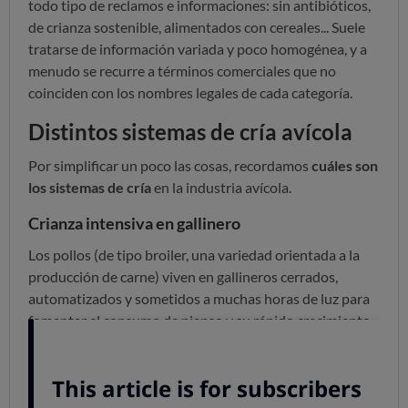
todo tipo de reclamos e informaciones: sin antibióticos,
de crianza sostenible, alimentados con cereales... Suele
tratarse de información variada y poco homogénea, y a
menudo se recurre a términos comerciales que no
coinciden con los nombres legales de cada categoría.
Distintos sistemas de cría avícola
Por simplificar un poco las cosas, recordamos
cuáles son
los sistemas de cría
en la industria avícola.
Crianza intensiva en gallinero
Los pollos (de tipo broiler, una variedad orientada a la
producción de carne) viven en gallineros cerrados,
automatizados y sometidos a muchas horas de luz para
fomentar el consumo de pienso y su rápido crecimiento.
2
Densidad máxima de animales: 33 kg/m
.
Edad de sacrificio: entre 42 y 45 días.