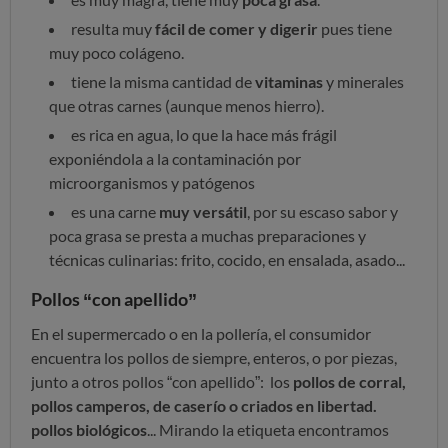
resulta muy
fácil de comer y digerir
pues tiene
muy poco colágeno.
tiene la misma cantidad de
vitaminas
y minerales
que otras carnes (aunque menos hierro).
es rica en agua, lo que la hace más frágil
exponiéndola a la contaminación por
microorganismos y patógenos
es una carne
muy versátil
, por su escaso sabor y
poca grasa se presta a muchas preparaciones y
técnicas culinarias: frito, cocido, en ensalada, asado...
Pollos “con apellido”
En el supermercado o en la pollería, el consumidor
encuentra los pollos de siempre, enteros, o por piezas,
junto a otros pollos “con apellido”: los
pollos de corral,
pollos camperos, de caserío o criados en libertad.
pollos biológicos
... Mirando la etiqueta encontramos