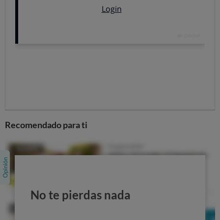
de cabezas anuales. Son corderos de más de 3 meses,
alimentados con pienso o hierba y procedentes de
razas productoras de carne.
Ovino mayor:
De más de un año, no suele consumirse
en nuestro país. Se sacrifican unas 600.000 piezas al
año, pero se destina mayoritariamente a la
exportación a países árabes. También se utiliza en el
norte de España para elaborar cecina de oveja.
Indicaciones geográficas protegidas
Recomendado para ti
Al igual que sucede con el ganado vacuno, en el ovino se
han declarado varias indicaciones geográficas irotegidas
(IGP), con la finalidad de
diferenciar y proteger algunas
razas
autóctonas:
No te pierdas nada
Ternasco de Aragón:
Son corderos de entre 70 y 90
días de oveja de raza aragonesa, ojinegra de Teruel o