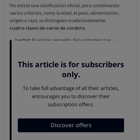
No existe una clasificación oficial, pero combinando
varios criterios, como la edad, el peso, alimentación,
origen o raza, se distinguen tradicionalmente
cuatro clases de carne de cordero.
Lechal:
Es el más pequeño. Son animales que
tienen sobre un mes de vida, con un peso de unos 5 o
6 kilos una vez sacrificados, y que únicamente se han
alimentado de leche materna. De hecho, son las crías
de las ovejas de razas productoras de leche. Se
sacrifican unos 5 millones de corderos al año.
Recental:
Sacrificados cuando el animal tiene unos 90
días y pesa entre 10 y 12 kilos. Además de la leche
materna, estos animales ya han tomado pienso o
hierba. Proviene de razas destinadas al consumo
de carne. Al animal de este tamaño también se le
denomina ternasco.
Pascual:
Es el más consumido, en torno a 13 millones