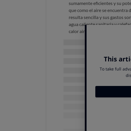
sumamente eficientes y su pote
que como el aire se encuentra di
resulta sencilla y sus gastos s
agua caliente sanitaria y calef
calor aire-agua se las conoce 
Las principales diferencias entre 
Funcionamiento
Funcionalidades
Inversión Inicial
Temperatura de trabajo