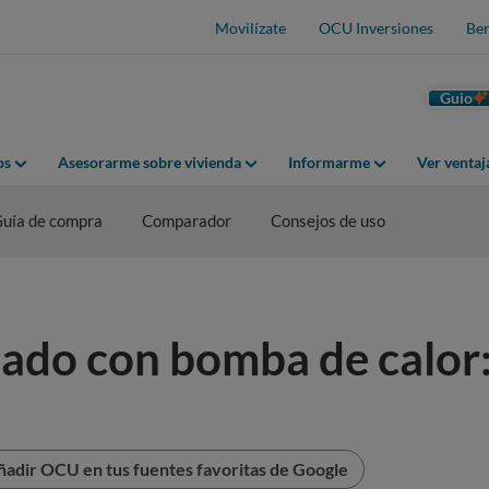
Movilízate
OCU Inversiones
Ben
Guio
os
Asesorarme sobre vivienda
Informarme
Ver venta
uía de compra
Comparador
Consejos de uso
nado con bomba de calor:
ñadir OCU en tus fuentes favoritas de Google