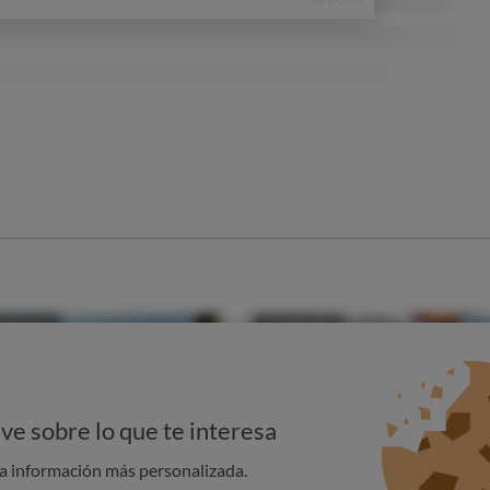
nientes de la bomba de calor
 de climatización, los aparatos de aire acondicionado con
s e inconvenientes, que debes sopesar antes de decidirte.
 la zona en la que vives, tu instalación eléctrica...
te recopilamos algunos de los más relevantes:
 de potencia eléctrica que utilizan las bombas de calor se
os, lo que supone un consumo menor de energía con respecto
adicionales y esto se nota en la factura mensual. Además, al
ontratar el suministro de gas o de otro combustible.
rada una energía renovable porque reduce las emisiones de
ergía eléctrica limpia.
ve sobre lo que te interesa
asi mantenimiento, ya que es un electrodoméstico más. No se
no hay riesgo de emisiones tóxicas ni explosiones ni hay que
na información más personalizada.