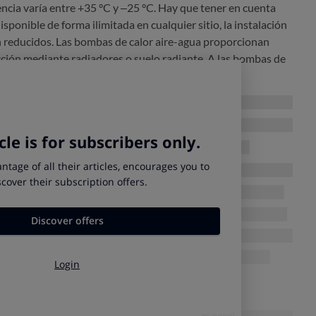
ncia varía entre +35 °C y –25 °C. Hay que tener en cuenta
sponible de forma ilimitada en cualquier sitio, la instalación
on reducidos. Las bombas de calor aire-agua proporcionan
acción mediante radiadores o suelo radiante. A las bombas de
coloquialmente como sistemas de aerotermia.
estos sistemas son:
Bomba de Calor Aire-aire
Bomba de Calor Aire-agua
Coge aire del exterior y
Coge aire del exterior y
calienta el aire del interior
calienta un circuito de agua
Calefacción y Aire
Calefacción, ACS y Aire
Acondicionado
Acondicionado
Baja
Alta
40º
60º