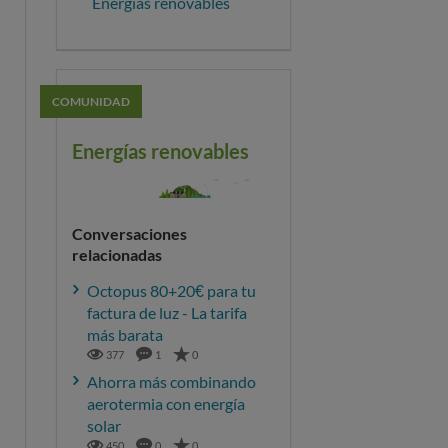
Energías renovables
COMUNIDAD
Energías renovables
Conversaciones
relacionadas
Octopus 80+20€ para tu
factura de luz - La tarifa
más barata
377
1
0
Ahorra más combinando
aerotermia con energía
solar
450
0
0