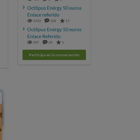
Octōpus Enérgy 50 euros
Enlace referido
3743
334
17
Octōpus Enérgy 50 euros
Enlace Referido
597
29
1
Participa en la conversación