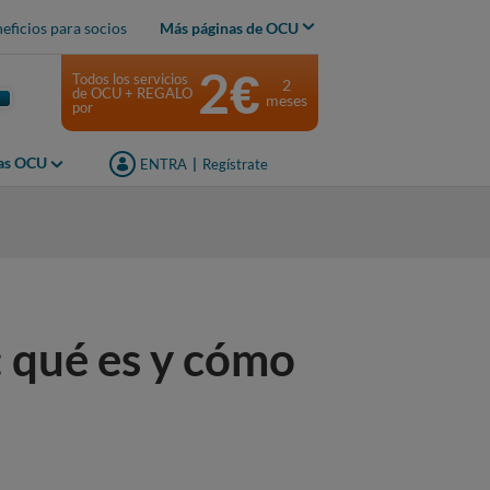
eficios para socios
Más páginas de OCU
2€
Todos los servicios
2
de OCU + REGALO
meses
por
jas OCU
ENTRA
|
Regístrate
 qué es y cómo