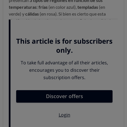
presentan
3 tipos de regiones en función de sus
temperaturas
:
frías
(en color azul),
templadas
(en
verde) y
cálidas
(en rosa). Si bien es cierto que esta
clasificación de la etiqueta intenta reflejar la realidad
climática de cada zona, los países europeos viven
condiciones climáticas bien diferentes durante el verano.
Por tanto, hacer una
única estimación para la
calefacción y la refrigeración puede resultar
engañosa
.
En OCU hemos analizado más de un centenar de
aparatos de aire acondicionado de 27 marcas diferentes
desde 2014, en conjunto con Portugal e Italia. A raíz de
los resultados de nuestros análisis, pensamos que
es
importante hacer cambios en las etiquetas energéticas
de estos dispositivos
, con el objetivo de que la clase
energética anunciada sea compatible con las realidades
climáticas representadas. Solo así el consumidor podrá
comparar y elegir el aparato de aire acondicionado más
adecuado.