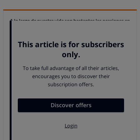
A lo largo de nuestra vida son bastantes las ocasiones en
las que debemos ponernos en manos de los
profesionales sanitarios.
Su actuación es casi siempre
correcta
y hasta excelente en muchas ocasiones, pero
también son humanos y cometen errores
. Las
consecuencias van
desde un agravamiento
de la
enfermedad, hasta unas
lesiones permanentes o
incluso el fallecimiento
.
Siguiente