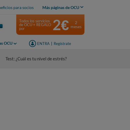
eficios para socios
Más páginas de OCU
2€
Todos los servicios
2
de OCU + REGALO
meses
por
jas OCU
ENTRA
|
Regístrate
Test: ¿Cuál es tu nivel de estrés?