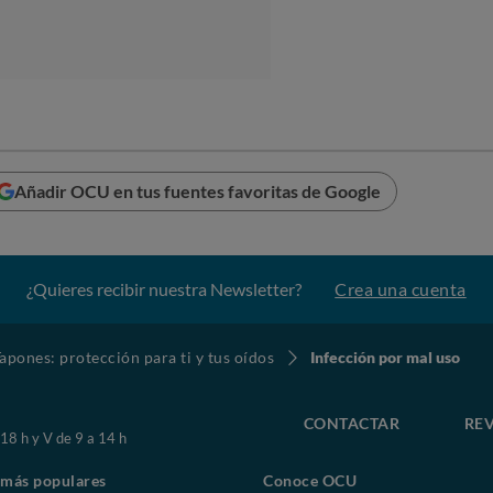
Añadir OCU en tus fuentes favoritas de Google
¿Quieres recibir nuestra Newsletter?
Crea una cuenta
apones: protección para ti y tus oídos
Infección por mal uso
CONTACTAR
REV
 18 h y V de 9 a 14 h
 más populares
Conoce OCU