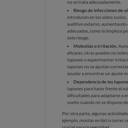
no se trata adecuadamente.
Riesgo de infecciones de o
introducen en los oídos sucios,
auditivo externo, aumentando el
adecuadas, como la limpieza per
este riesgo.
Molestias o irritación.
Aunqu
eficaces, otras pueden no toler
tapones o experimentar irritació
tapones no se ajustan correcta
ayudar a encontrar un ajuste 
Dependencia de los tapone
tapones para hacer frente al ru
dificultades para adaptarse a e
sueño cuando no se dispone de
Por otra parte, algunas actividade
ejemplo, montar en bici o correr ce
crucial para la seguridad.