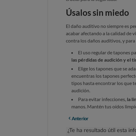
Úsalos sin miedo
El daño auditivo no siempre es per
acabar afectando a la calidad de 
contra los daños auditivos, y para
El uso regular de tapones p
las pérdidas de audición y el ti
Elige los tapones que se ada
encuentras los tapones perfecto
tipos hasta encontrar los que te
audición.
Para evitar infecciones,
la l
manos. Mantén tus oídos limpio
Anterior