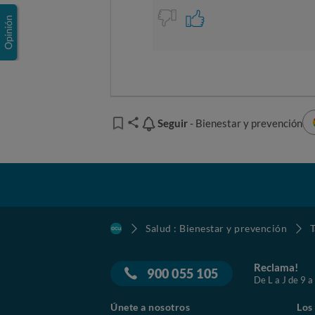
Seguir
Seguir
- Bienestar y prevención
Salud : Bienestar y prevención
T
Reclama!
900 055 105
De L a J de 9 a
Únete a nosotros
Los