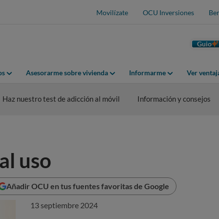
Movilízate
OCU Inversiones
Ben
Guio
os
Asesorarme sobre vivienda
Informarme
Ver venta
Haz nuestro test de adicción al móvil
Información y consejos
al uso
Añadir OCU en tus fuentes favoritas de Google
13 septiembre 2024