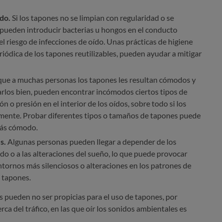
ído.
Si los tapones no se limpian con regularidad o se
 pueden introducir bacterias u hongos en el conducto
 riesgo de infecciones de oído. Unas prácticas de higiene
iódica de los tapones reutilizables, pueden ayudar a mitigar
e a muchas personas los tapones les resultan cómodos y
arlos bien, pueden encontrar incómodos ciertos tipos de
n o presión en el interior de los oídos, sobre todo si los
mente. Probar diferentes tipos o tamaños de tapones puede
más cómodo.
s.
Algunas personas pueden llegar a depender de los
ido o a las alteraciones del sueño, lo que puede provocar
ntornos más silenciosos o alteraciones en los patrones de
 tapones.
s pueden no ser propicias para el uso de tapones, por
rca del tráfico, en las que oír los sonidos ambientales es