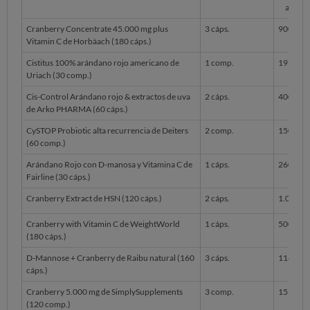
ameri
Cranberry Concentrate 45.000 mg plus
3 cáps.
900
Vitamin C de Horbäach (180 cáps.)
Cistitus 100% arándano rojo americano de
1 comp.
191
Uriach (30 comp.)
Cis-Control Arándano rojo & extractos de uva
2 cáps.
400
de Arko PHARMA (60 cáps.)
CySTOP Probiotic alta recurrencia de Deiters
2 comp.
150
(60 comp.)
Arándano Rojo con D-manosa y Vitamina C de
1 cáps.
260
Fairline (30 cáps.)
Cranberry Extract de HSN (120 cáps.)
2 cáps.
1.000
Cranberry with Vitamin C de WeightWorld
1 cáps.
500
(180 cáps.)
D-Mannose + Cranberry de Raibu natural (160
3 cáps.
114
cáps.)
Cranberry 5.000 mg de SimplySupplements
3 comp.
15.000
(120 comp.)