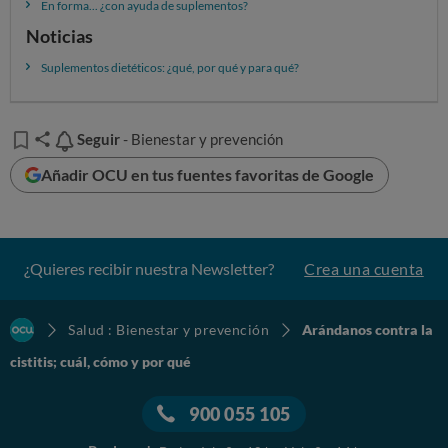
En forma... ¿con ayuda de suplementos?
Noticias
Suplementos dietéticos: ¿qué, por qué y para qué?
Seguir
Seguir
- Bienestar y prevención
Añadir OCU en tus fuentes favoritas de Google
¿Quieres recibir nuestra Newsletter?
Crea una cuenta
Salud : Bienestar y prevención
Arándanos contra la
cistitis; cuál, cómo y por qué
900 055 105