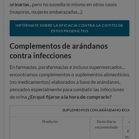
urinarias
., pero no sucedía lo mismo en otros casos
(mayores, mujeres embarazadas...):
INFÓRMATE SOBRE LA EFICACIA CONTRA LA CISTITIS DE
ESTOS PRODUCTOS
Complementos de arándanos
contra infecciones
En farmacias, parafarmacias e incluso supermercados...
encontramos complementos o suplementos alimenticios
(no medicamentos) elaborados a base de arándanos,
pensados especialmente para combatir las infecciones
de orina
¿En qué fijarse a la hora de comprarlo?
SUPLEMENTOS CON ARÁNDANO ROJO AM
Producto
Dosis diaria
mg por
recomendada
Extrac
arándan