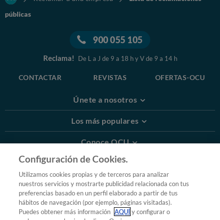
públicas
900 055 105
Reclama!
De L a J de 9 a 18 h y V de 9 a 14 h
CONTACTAR
REVISTAS
OFERTAS-OCU
Únete a nosotros
Los más populares
Conoce OCU
Configuración de Cookies.
Más Información
Utilizamos cookies propias y de terceros para analizar
nuestros servicios y mostrarte publicidad relacionada con tus
© 2026 OCU
preferencias basado en un perfil elaborado a partir de tus
Condiciones generales de contratación de OCU
hábitos de navegación (por ejemplo, páginas visitadas).
Política de privacidad
Puedes obtener más información
AQUÍ
y configurar o