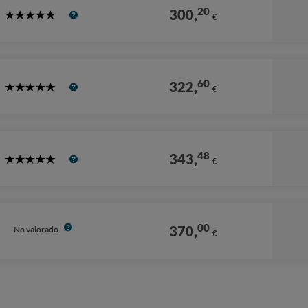
20
300,
€
5
Stars
60
322,
€
5
Stars
48
343,
€
5
Stars
00
370,
No valorado
€