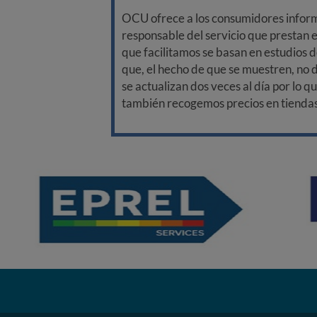
OCU ofrece a los consumidores informa
responsable del servicio que prestan e
que facilitamos se basan en estudios d
que, el hecho de que se muestren, no 
se actualizan dos veces al día por lo q
también recogemos precios en tiendas f