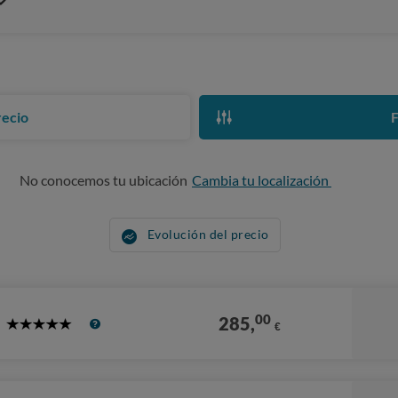
recio
F
No conocemos tu ubicación
Cambia tu localización
Evolución del precio
00
285,
€
5
Stars