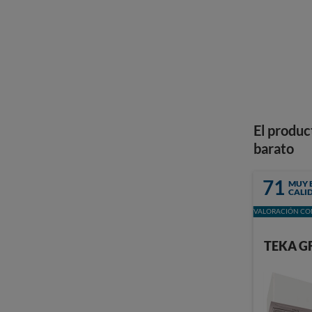
El produc
barato
71
MUY 
CALI
VALORACIÓN CON
TEKA G