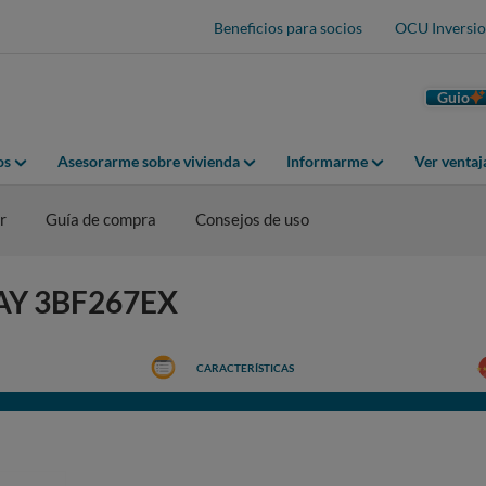
Beneficios para socios
OCU Inversio
Guio
os
Asesorarme sobre vivienda
Informarme
Ver venta
r
Guía de compra
Consejos de uso
LAY 3BF267EX
CARACTERÍSTICAS