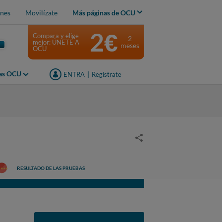
nes
Movilízate
Más páginas de OCU
2€
Compara y elige
2
mejor: ÚNETE A
meses
OCU
jas OCU
ENTRA
|
Regístrate
RESULTADO DE LAS PRUEBAS