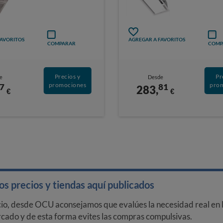
FAVORITOS
AGREGAR A FAVORITOS
COMPARAR
COMP
Precios y
Pr
e
Desde
promociones
pro
7
81
283,
€
€
s precios y tiendas aquí publicados
cio, desde OCU aconsejamos que evalúes la necesidad real en l
arcado y de esta forma evites las compras compulsivas.