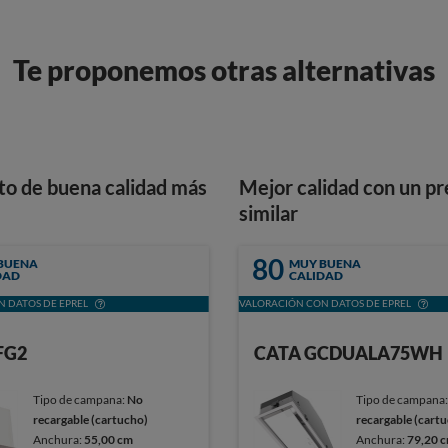
Te proponemos otras alternativas
to de buena calidad más
Mejor calidad con un pr
similar
80
BUENA
MUY BUENA
DAD
CALIDAD
 DATOS DE EPREL
VALORACIÓN CON DATOS DE EPREL
FG2
CATA GCDUALA75WH
Tipo de campana:
No
Tipo de campana
recargable (cartucho)
recargable (cart
Anchura:
55,00 cm
Anchura:
79,20 