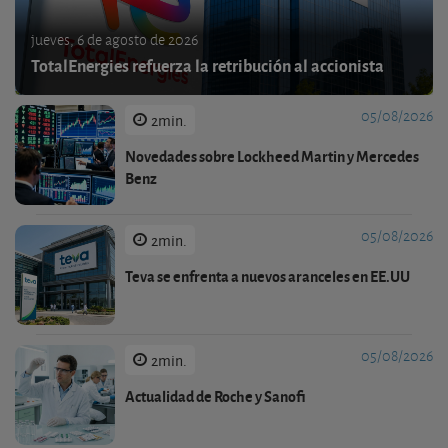
jueves, 6 de agosto de 2026
TotalEnergies refuerza la retribución al accionista
05/08/2026
2min.
Novedades sobre Lockheed Martin y Mercedes
Benz
05/08/2026
2min.
Teva se enfrenta a nuevos aranceles en EE.UU
05/08/2026
2min.
Actualidad de Roche y Sanofi