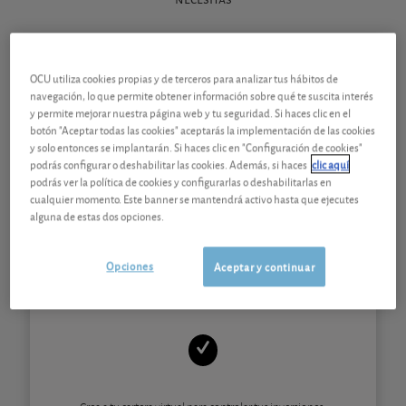
OCU utiliza cookies propias y de terceros para analizar tus hábitos de
navegación, lo que permite obtener información sobre qué te suscita interés
OCU INVERSIONES
y permite mejorar nuestra página web y tu seguridad. Si haces clic en el
botón "Aceptar todas las cookies" aceptarás la implementación de las cookies
17,00€/mes
y solo entonces se implantarán. Si haces clic en "Configuración de cookies"
podrás configurar o deshabilitar las cookies. Además, si haces
clic aquí
1 mes gratis y ¡35% de descuento durante el primer año!
podrás ver la política de cookies y configurarlas o deshabilitarlas en
cualquier momento. Este banner se mantendrá activo hasta que ejecutes
alguna de estas dos opciones.
Prueba ahora
Opciones
Aceptar y continuar