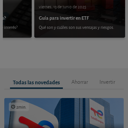
viernes, 13 de junio de 2025
os?
Guía para invertir en ETF
e interés?
Qué son y cuáles son sus ventajas y riesgos.
Todas las novedades
Ahorrar
Invertir
2min.