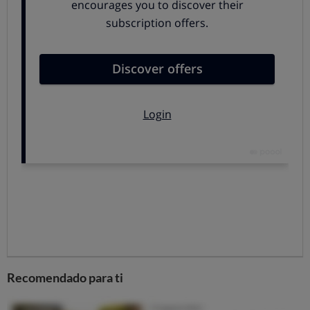
añadidos o light, que claramente
no son la solución
.
Es importante
basar la dieta en productos frescos
(o lo menos procesados posible) de origen vegetal
:
frutas, verduras, legumbres, cereales integrales y
frutos secos. Sin necesidad de seguir una dieta
vegetariana, carne y pescado no deben suponer el
centro de nuestros menús.
Hay que
evitar los productos ricos en azúcares y
en grasas
: refrescos, productos de aperitivo, platos
preparados, productos de comida rápida, etc. No es
cuestión de demonizar los
alimentos procesados
,
pero es crucial conocer y otorgarles su sitio en
nuestra dieta para que no la desequilibren.
Actividad física
El
ejercicio físico es fundamental para prevenir el
Recomendado para ti
sobrepeso
no solo porque incrementa el gasto
energético y ayuda a no ganar peso, sino porque una