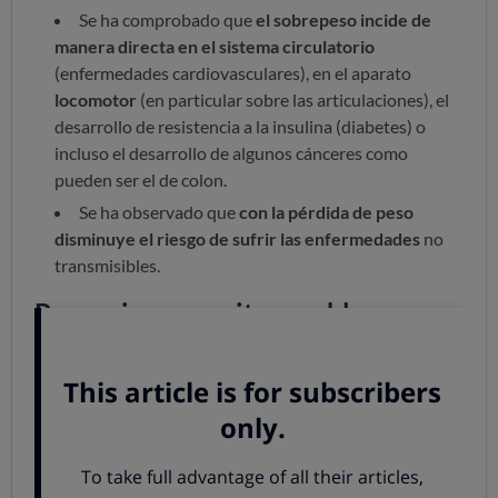
Se ha comprobado que
el sobrepeso incide de
manera directa en el sistema circulatorio
(enfermedades cardiovasculares), en el aparato
locomotor
(en particular sobre las articulaciones), el
desarrollo de resistencia a la insulina (diabetes) o
incluso el desarrollo de algunos cánceres como
pueden ser el de colon.
Se ha observado que
con la pérdida de peso
disminuye el riesgo de sufrir las enfermedades
no
transmisibles.
Prevenir para evitar problemas
En la prevención del sobrepeso los hábitos de vida
saludable despempeñan juegan un papel determinante.
Es preciso actuar en tres frentes:
Hábitos dietéticos saludables
No se trata de consumir productos sin azúcares