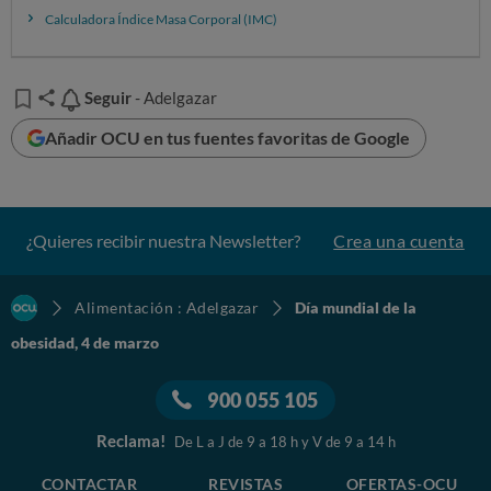
psicológica e impulsar la práctica de actividad física
Calculadora Índice Masa Corporal (IMC)
mejorando las instalaciones o simplemente las
ciudades para que andar o correr por sus calles o
parques sea accesible para todos.
Seguir
Seguir
- Adelgazar
Un webinar para ayudarte a
Añadir OCU en tus fuentes favoritas de Google
adelgazar sin perder la salud
En OCU ya nos estamos movilizando activamente por
una
publicidad menos agresiva
, un acceso universal a
¿Quieres recibir nuestra Newsletter?
Crea una cuenta
los psicólogos y un
etiquetado
de los alimentos más
completo.
Alimentación : Adelgazar
Día mundial de la
obesidad, 4 de marzo
900 055 105
Reclama!
De L a J de 9 a 18 h y V de 9 a 14 h
CONTACTAR
REVISTAS
OFERTAS-OCU