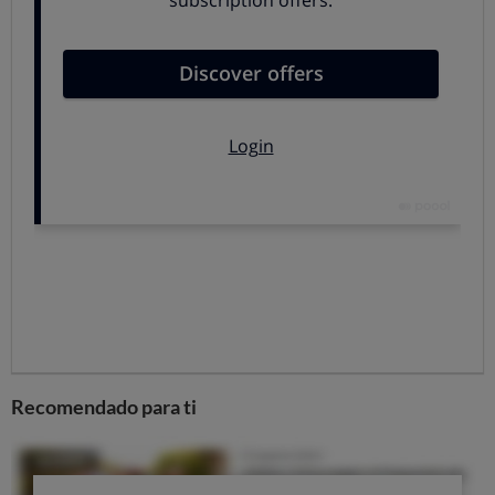
En todo el proceso entran en juego
dos hormonas, la
leptina y la grelina.
La
leptina
es una hormona producida
principalmente por el tejido adiposo que refleja la
cantidad de reservas grasas. Actúa informando sobre
el tamaño de los depósitos de grasa blanca del
organismo. Los principales efectos fisiológicos
derivados de su acción son la disminución del apetito
y el incremento del gasto energético. Las personas
obesas parece que son resistentes o insensibles a la
leptina pues a pesar de la presencia de niveles
elevados de leptina, que debería conducirles a reducir
la ingesta de comida, continúan manteniendo niveles
elevados de grasa corporal.
Recomendado para ti
La grelina
es una hormona que estimula la
sensación de apetito.
Las personas con niveles más altos de leptina y más