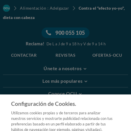
Alimentación : Adelgazar
Contra el "efecto yo-yo",
dieta con cabeza
900 055 105
Reclama!
De L a J de 9 a 18 h y V de 9 a 14 h
CONTACTAR
REVISTAS
OFERTAS-OCU
Únete a nosotros
Los más populares
Conoce OCU
Configuración de Cookies.
Más Información
Utilizamos cookies propias y de terceros para analizar
nuestros servicios y mostrarte publicidad relacionada con tus
© 2026 OCU
preferencias basado en un perfil elaborado a partir de tus
Condiciones generales de contratación de OCU
hábitos de navegación (por ejemplo, páginas visitadas).