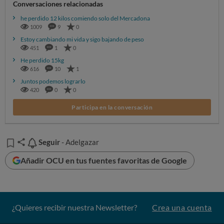
Conversaciones relacionadas
he perdido 12 kilos comiendo solo del Mercadona
1009
9
0
Estoy cambiando mi vida y sigo bajando de peso
451
1
0
He perdido 15kg
616
10
1
Juntos podemos lograrlo
420
0
0
Participa en la conversación
Seguir
Seguir
- Adelgazar
Añadir OCU en tus fuentes favoritas de Google
¿Quieres recibir nuestra Newsletter?
Crea una cuenta