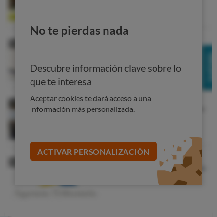
bajos de grelina son más propensas a recuperar los kilos
perdidos. Hay estudios que muestran además una
No te pierdas nada
mayor influencia de la grelina entre los hombres y de la
leptina entre las mujeres. En cualquier caso, esto abre
una puerta para estudiar las hormonas relacionadas con
Descubre información clave sobre lo
el apetito como factor clave en programas
que te interesa
personalizados de pérdida de peso.
Aceptar cookies te dará acceso a una
Cómo se evita
información más personalizada.
Para que no se produzca el efecto yo-yo
la solución es
seguir una dieta bien pautada y perder peso de forma
paulatina
.
ACTIVAR PERSONALIZACIÓN
La dieta que te permitirá conseguir un peso saludable es
la que establezca para ti un experto: tardarás más en
adelgazar, pero ese tratamiento será definitivo, pues la
pérdida de peso se traducirá en una pérdida de masa
grasa.