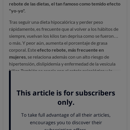
rebote de las dietas, el tan famoso como temido efecto
"yo-yo".
Tras seguir una dieta hipocalórica y perder peso
rápidamente, es frecuente que al volver a los hábitos de
siempre, vuelvan los kilos tan deprisa como se fueron…
o más. Y peor aún, aumenta el porcentaje de grasa
corporal. Este
efecto rebote, más frecuente en
mujeres
, se relaciona además con un alto riesgo de
hipertensión, dislipidemia y enfermedad de la vesícula
biliar. También se asocia con el estrés psicológico y la
depresión.¿Qué es el Índice de Masa Corporal (IMC)?
Calculadora de Índice de Masa Corporal
Por qué se produce
Esto es el resultado de una regulación ponderal según la
cual los excesos y las insuficiencias alimentarias
desencadenan cambios metabólicos que intentan
prevenir las modificaciones del peso corporal.