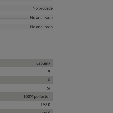
Star
No procede
No analizado
No analizado
Espuma
9
0
Sí
100% poliéster
192 €
223 €