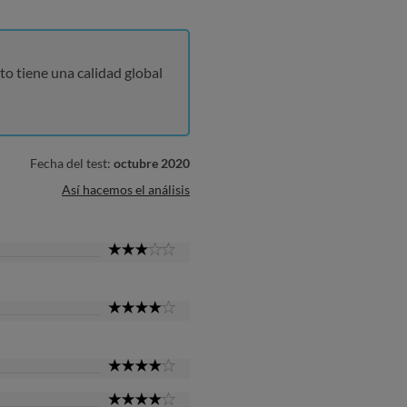
to tiene una calidad global
Fecha del test:
octubre 2020
Así hacemos el análisis
3
Star
4
Star
4
Star
4