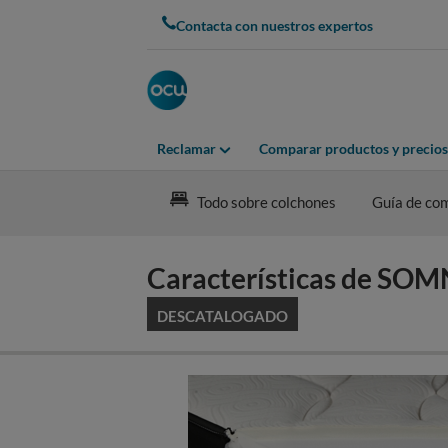
Skip
Contacta con nuestros expertos
to
main
content
Reclamar
Comparar productos y precios
Todo sobre colchones
Guía de co
Características de 
DESCATALOGADO