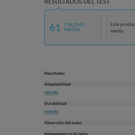
RESULTADOS DEL TEST
61
Este produc
CALIDAD
MEDIA
media
Resultados
Adaptabilidad
VER MÁS
Durabilidad
VER MÁS
Absorción del sudor
Independencia de lados