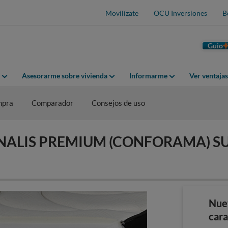
Movilízate
OCU Inversiones
B
Guio
Asesorarme sobre vivienda
Informarme
Ver ventaja
mpra
Comparador
Consejos de uso
SOMNALIS PREMIUM (CONFORAMA) 
Nue
cara