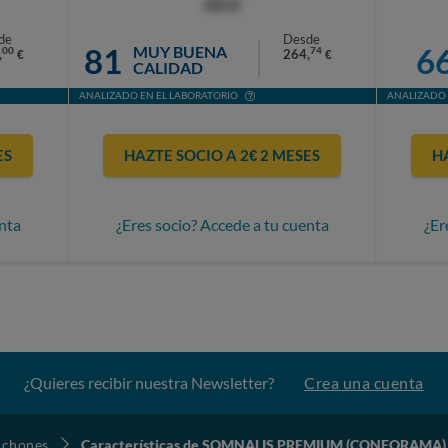
OCU
de
Desde
81
6
MUY BUENA
00
74
,
264,
€
€
CALIDAD
ANALIZADO EN EL LABORATORIO
ANALIZADO 
ES
HAZTE SOCIO A 2€ 2 MESES
H
nta
¿Eres socio? Accede a tu cuenta
¿Er
¿Quieres recibir nuestra Newsletter?
Crea una cuenta
lchones
Características de SOMNALIS PREMIUM (CONFORAMA