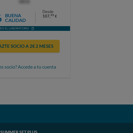
OCU
Desde
6
BUENA
43
107,
€
CALIDAD
EN EL LABORATORIO
AZTE SOCIO A 2€ 2 MESES
es socio? Accede a tu cuenta
) SUMMER SET PLUS