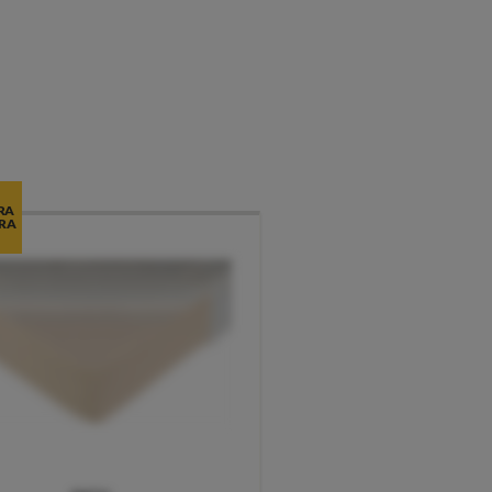
RA
RA