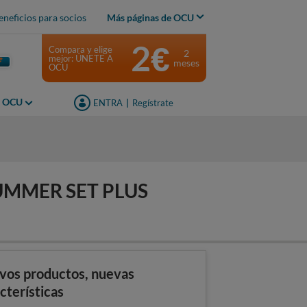
eneficios para socios
Más páginas de OCU
2€
Compara y elige
2
mejor: ÚNETE A
meses
OCU
s OCU
ENTRA
|
Regístrate
SUMMER SET PLUS
vos productos, nuevas
cterísticas