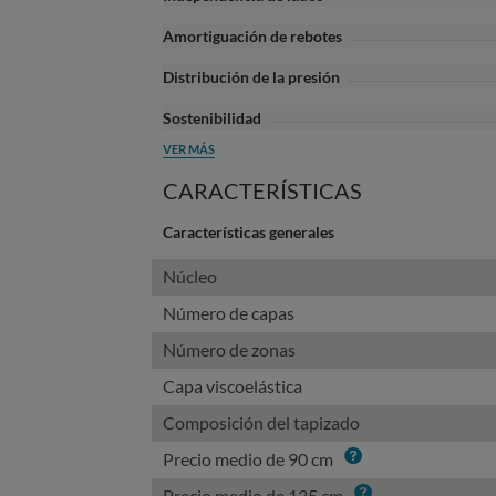
Amortiguación de rebotes
Distribución de la presión
Sostenibilidad
VER MÁS
CARACTERÍSTICAS
Características generales
Núcleo
Número de capas
Número de zonas
Capa viscoelástica
Composición del tapizado
Info
Precio medio de 90 cm
Info
Precio medio de 135 cm