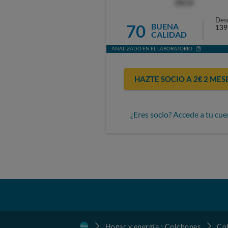
OCU
Des
70
BUENA
139
CALIDAD
ANALIZADO EN EL LABORATORIO
HAZTE SOCIO A 2€ 2 MES
¿Eres socio? Accede a tu cue
Hogar y energía : Colchones
Co