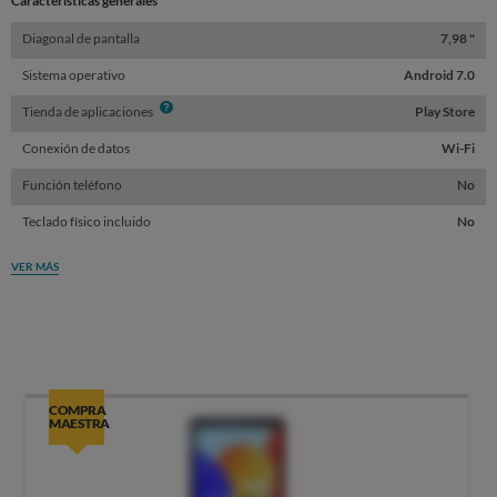
Características generales
Diagonal de pantalla
7,98 "
Sistema operativo
Android 7.0
Info
Tienda de aplicaciones
Play Store
Conexión de datos
Wi-Fi
Función teléfono
No
Teclado físico incluido
No
VER MÁS
COMPRA
MAESTRA