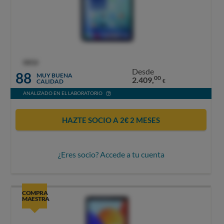
OCU
Desde
88
MUY BUENA
00
2.409,
CALIDAD
€
ANALIZADO EN EL LABORATORIO
HAZTE SOCIO A 2€ 2 MESES
¿Eres socio? Accede a tu cuenta
COMPRA
MAESTRA