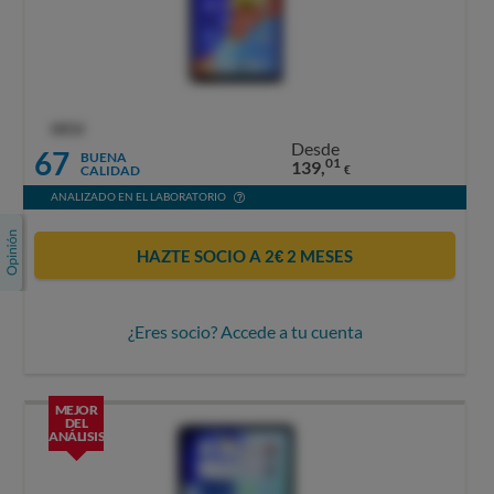
OCU
Desde
67
BUENA
01
139,
CALIDAD
€
ANALIZADO EN EL LABORATORIO
HAZTE SOCIO A 2€ 2 MESES
¿Eres socio? Accede a tu cuenta
MEJOR
DEL
ANÁLISIS