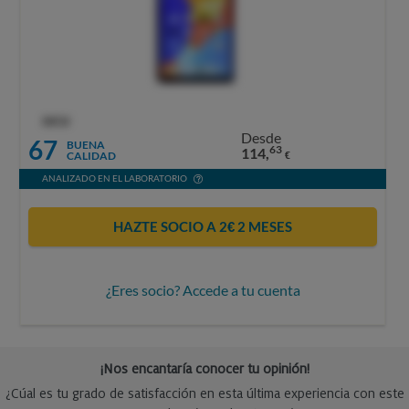
OCU
Desde
67
BUENA
63
114,
CALIDAD
€
ANALIZADO EN EL LABORATORIO
HAZTE SOCIO A 2€ 2 MESES
¿Eres socio? Accede a tu cuenta