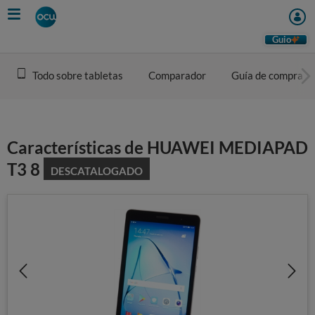
Skip
to
main
Guio
content
Todo sobre tabletas
Comparador
Guía de compra
Características de HUAWEI MEDIAPAD
T3 8
DESCATALOGADO