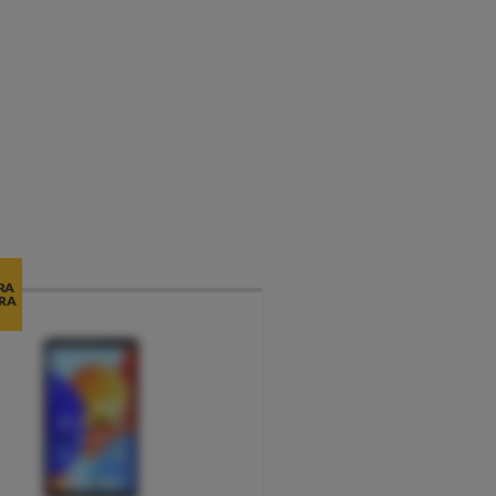
RA
RA