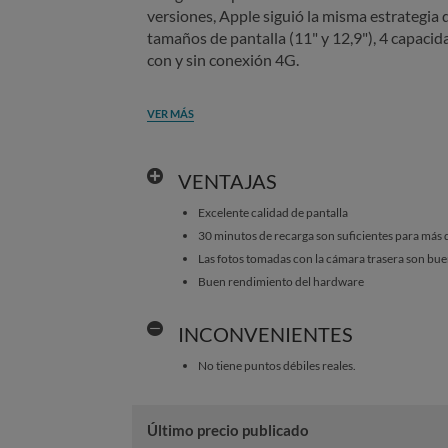
versiones, Apple siguió la misma estrategia
tamaños de pantalla (11" y 12,9"), 4 capaci
con y sin conexión 4G.
VER MÁS
VENTAJAS
Excelente calidad de pantalla
30 minutos de recarga son suficientes para más 
Las fotos tomadas con la cámara trasera son bu
Buen rendimiento del hardware
INCONVENIENTES
No tiene puntos débiles reales.
Último precio publicado