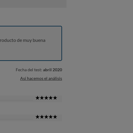
producto de muy buena
Fecha del test:
abril 2020
Así hacemos el análisis
5
Star
5
Star