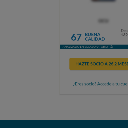
OCU
Des
67
BUENA
139
CALIDAD
ANALIZADO EN EL LABORATORIO
HAZTE SOCIO A 2€ 2 MES
¿Eres socio? Accede a tu cue