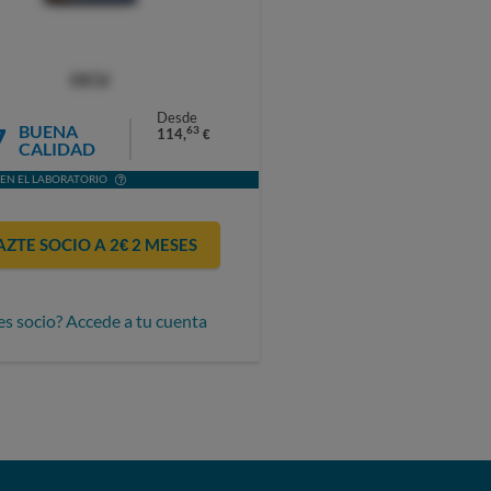
OCU
Desde
7
BUENA
63
114,
€
CALIDAD
EN EL LABORATORIO
AZTE SOCIO A 2€ 2 MESES
es socio? Accede a tu cuenta