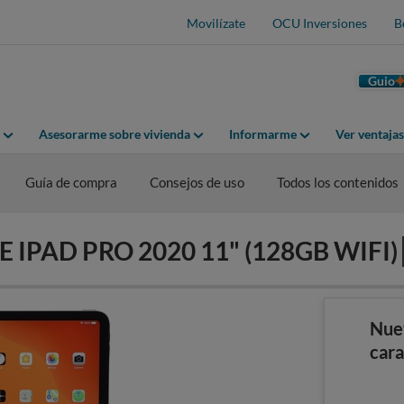
Movilízate
OCU Inversiones
B
Guio
Asesorarme sobre vivienda
Informarme
Ver ventaja
Guía de compra
Consejos de uso
Todos los contenidos
LE IPAD PRO 2020 11" (128GB WIFI)
Nue
cara