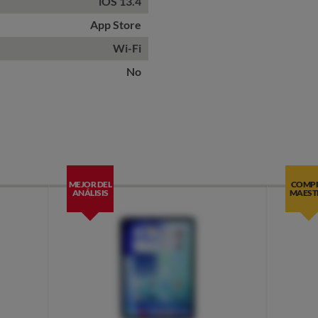
iOS 13.4
App Store
Wi-Fi
No
MEJOR DEL
COMP
ANÁLISIS
MAEST