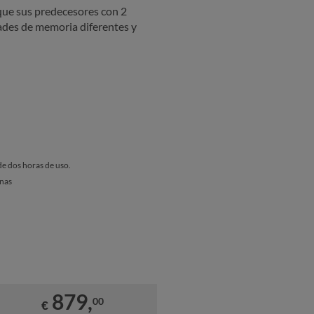
 que sus predecesores con 2
dades de memoria diferentes y
de dos horas de uso.
enas
879,
00
€