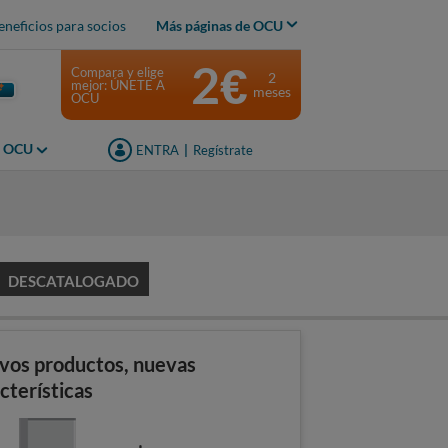
eneficios para socios
Más páginas de OCU
2€
Compara y elige
2
mejor: ÚNETE A
meses
OCU
s OCU
ENTRA
|
Regístrate
DESCATALOGADO
vos productos, nuevas
cterísticas