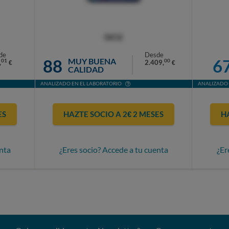
OCU
de
Desde
88
6
MUY BUENA
01
00
,
2.409,
€
€
CALIDAD
ANALIZADO EN EL LABORATORIO
ANALIZADO 
ES
HAZTE SOCIO A 2€ 2 MESES
H
nta
¿Eres socio? Accede a tu cuenta
¿Er