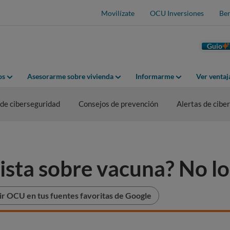
Movilízate
OCU Inversiones
Ben
Guio
os
Asesorarme sobre vivienda
Informarme
Ver venta
de ciberseguridad
Consejos de prevención
Alertas de cibe
sta sobre vacuna? No lo
r OCU en tus fuentes favoritas de Google