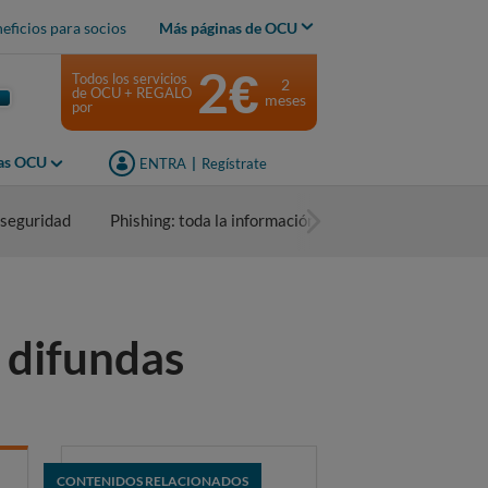
eficios para socios
Más páginas de OCU
2€
Todos los servicios
2
de OCU + REGALO
meses
por
jas OCU
ENTRA
|
Regístrate
rseguridad
Phishing: toda la información
Reclama con OCU
 difundas
CONTENIDOS RELACIONADOS