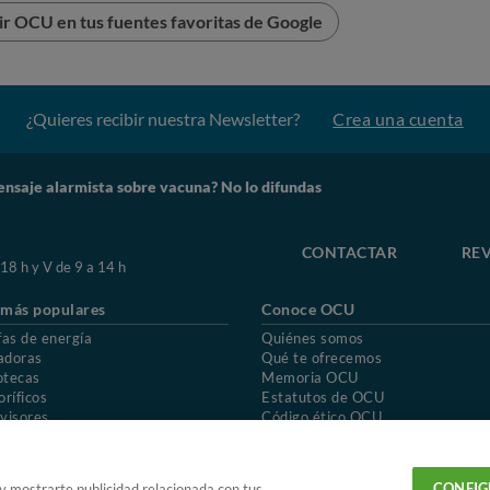
r OCU en tus fuentes favoritas de Google
¿Quieres recibir nuestra Newsletter?
Crea una cuenta
nsaje alarmista sobre vacuna? No lo difundas
CONTACTAR
REV
 18 h y V de 9 a 14 h
 más populares
Conoce OCU
fas de energía
Quiénes somos
adoras
Qué te ofrecemos
otecas
Memoria OCU
oríficos
Estatutos de OCU
visores
Código ético OCU
chones
Preguntas frecuentes
ión de OCU
Política de privacidad
Uso del nombre y de los signos de OCU
CONFIG
 y mostrarte publicidad relacionada con tus