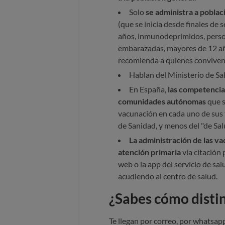
Solo
se administra a pobla
(que se inicia desde finales de
años, inmunodeprimidos, person
embarazadas, mayores de 12 añ
recomienda a quienes conviven
Hablan del Ministerio de S
En España,
las competencias
comunidades autónomas
que s
vacunación en cada uno de sus t
de Sanidad, y menos del "de Sal
La administración de las v
atención primaria
vía citación 
web o la app del servicio de s
acudiendo al centro de salud.
¿Sabes cómo disting
Te llegan por correo, por whatsapp