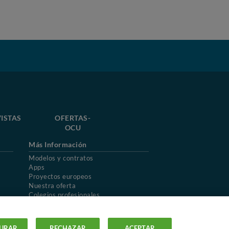
ISTAS
OFERTAS-
OCU
Más Información
Modelos y contratos
Apps
Proyectos europeos
Nuestra oferta
Colegios profesionales
Mapa del sitio
URAR
RECHAZAR
ACEPTAR