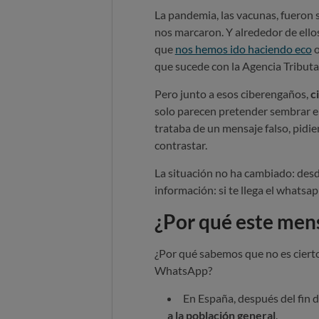
La pandemia, las vacunas, fueron
nos marcaron. Y alrededor de ellos
que
nos hemos ido haciendo eco
o
que sucede con la Agencia Tributa
Pero junto a esos ciberengaños,
c
solo parecen pretender sembrar el c
trataba de un mensaje falso, pidi
contrastar.
La situación no ha cambiado: des
información: si te llega el whatsap
¿Por qué este mens
¿Por qué sabemos que no es cierto
WhatsApp?
En España, después del fin 
a la población general
.