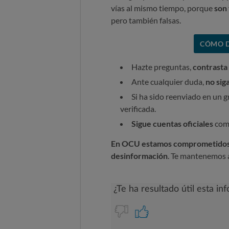
vías al mismo tiempo, porque
son 
pero también falsas.
CÓMO D
Hazte preguntas,
contrasta
Ante cualquier duda,
no sig
Si ha sido reenviado en un 
verificada.
Sigue cuentas oficiales
como
En OCU estamos comprometidos
desinformación
. Te mantenemos a