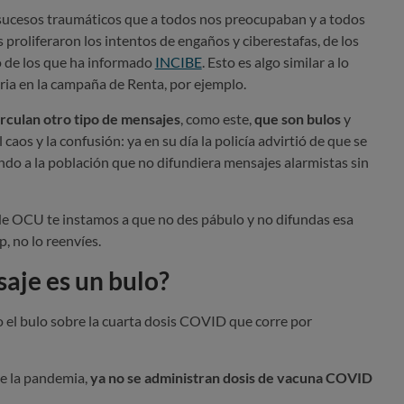
 sucesos traumáticos que a todos nos preocupaban y a todos
 proliferaron los intentos de engaños y ciberestafas, de los
 de los que ha informado
INCIBE
. Esto es algo similar a lo
ria en la campaña de Renta, por ejemplo.
irculan otro tipo de mensajes
, como este,
que son bulos
y
aos y la confusión: ya en su día la policía advirtió de que se
endo a la población que no difundiera mensajes alarmistas sin
de OCU te instamos a que no des pábulo y no difundas esa
p, no lo reenvíes.
aje es un bulo?
 el bulo sobre la cuarta dosis COVID que corre por
de la pandemia,
ya no se administran dosis de vacuna COVID