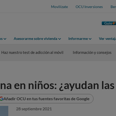
Movilízate
OCU Inversiones
Ben
Guio
os
Asesorarme sobre vivienda
Informarme
Ver venta
Haz nuestro test de adicción al móvil
Información y consejos
na en niños: ¿ayudan las
Añadir OCU en tus fuentes favoritas de Google
28 septiembre 2021