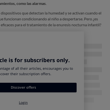
amientos, como las alarmas
.
 dispositivos que detectan la humedad y se activan cuando el
que funcionan condicionando al niño a despertarse. Pero ¿es
 eficaces para el tratamiento de la enuresis nocturna infantil?
 la evidencia científica
antearon averiguar los autores de una
reciente revisión
ta apunta a que sí podrían ser útiles, pero se necesitan
firmarlo.
hrane?
fica encontró
setenta y cuatro ensayos clínicos
, que incluían
entre 5 y 16 años de edad. En esos estudios se medía la
is, comparándolas con los resultados obtenidos con otros
este problema y con otros casos en los que no se siguió
esis nocturna infantil.