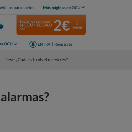
eficios para socios
Más páginas de OCU
2€
Todos los servicios
2
de OCU + REGALO
meses
por
jas OCU
ENTRA
|
Regístrate
Test: ¿Cuál es tu nivel de estrés?
 alarmas?