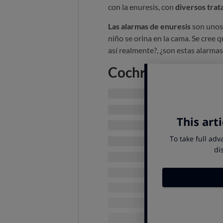
con la enuresis, con
diversos trat
Las alarmas de enuresis
son unos
niño se orina en la cama. Se cree 
así realmente?, ¿son estas alarmas
Cochrane: buscando
Esto es precisamente lo que se pl
sistemática Cochrane
y la respues
mejores ensayos clínicos para con
¿Qué halló la revisión Coc
La revisión de la literatura cientí
casi 6.000 niños participantes de 
eficacia de las alarmas de enures
tratamientos alternativos contra 
ningún otro método contra la enur