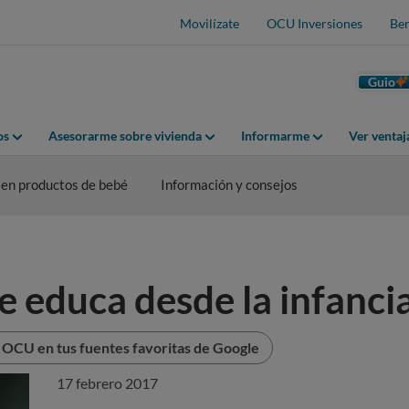
Movilízate
OCU Inversiones
Ben
Guio
os
Asesorarme sobre vivienda
Informarme
Ver venta
ien productos de bebé
Información y consejos
e educa desde la infanci
 OCU en tus fuentes favoritas de Google
17 febrero 2017