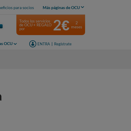
eficios para socios
Más páginas de OCU
2€
Todos los servicios
2
de OCU + REGALO
meses
por
jas OCU
ENTRA
|
Regístrate
a