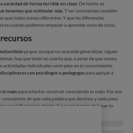
la sociedad de forma terrible en clase
. De hecho, es
que tenemos que estimular más
. Y ser conscientes también
no que
todos somos diferentes. Y que las diferencias
nta es cuando podemos empezar a aprender unos de otros.
 recursos
 autoestima
ya que, aunque no se puede generalizar, siguen
emás, hay que tener en cuenta que, a pesar de que somos
o actividades individuales centradas en el conocimiento.
rdisciplinares con psicólogos o pedagogos
para apoyar a
n lo malo
para intentar construir conociendo lo malo. Por eso
conscientes de que cada palabra que decimos y cada paso
, va a influir en los demás. Y por eso hemos de hacer lo
tiva
.
abajar un problema de autoestima