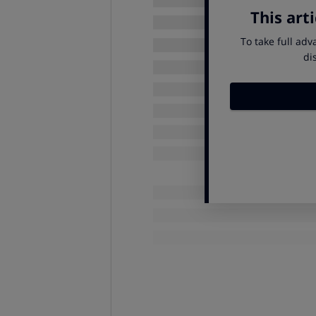
Detectar un problema de autoestima 
capaz de ponerse en lugar de las
ser abierto y es raro que un niño n
está llamando la atención de al
A la hora de trabajar la autoesti
tenemos algún tipo de talento.
Ad
queridos, el deseo de sentirse es
esas tres premisas seguramente m
exactamente igual y se puede aplica
De la misma manera, también es 
mucho más de lo que se enseña no
conscientes y pensar en la forma e
gesto que se haga.