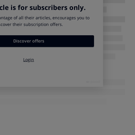
en las aulas es fácil si se tiene la mente abierta o si se es
 personas
que tienes enfrente. Un niño por naturaleza suele
o sonría al menos una vez al día. Si un
niño está distraído, si
guna manera
, quizás sea por algo.
ma es interesante que sepamos que
todos los seres humanos
emás, todos los niños y niñas tienen el
deseo de sentirse
cuchados y el deseo de sentirse útiles
. Si nos basáramos en
uchas cosas cambiarían. Con las personas adultas pasa
r al trabajo y a la vida en general.
importante
enseñar a reflexionar a los chicos y chicas
rmalmente. Asimismo, los padres y profesores deben ser
n que repercutirá en los niños cualquier frase que se diga o