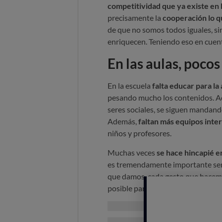
competitividad que ya existe en 
precisamente la
cooperación lo 
de que no somos todos iguales, si
enriquecen. Teniendo eso en cue
En las aulas, pocos
En la escuela
falta educar para la
pesando mucho los contenidos. Ad
seres sociales, se siguen mandand
Además,
faltan más equipos inte
niños y profesores.
Muchas veces
se hace hincapié e
es tremendamente importante ser 
que damos, cada gesto que hacemos
posible para
influir de forma posi
Claves para detectar y tr