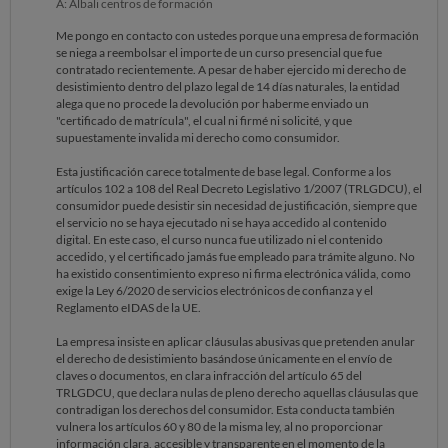
A: Albali centros de formación
Me pongo en contacto con ustedes porque una empresa de formación
se niega a reembolsar el importe de un curso presencial que fue
contratado recientemente. A pesar de haber ejercido mi derecho de
desistimiento dentro del plazo legal de 14 días naturales, la entidad
alega que no procede la devolución por haberme enviado un
"certificado de matrícula", el cual ni firmé ni solicité, y que
supuestamente invalida mi derecho como consumidor.
Esta justificación carece totalmente de base legal. Conforme a los
artículos 102 a 108 del Real Decreto Legislativo 1/2007 (TRLGDCU), el
consumidor puede desistir sin necesidad de justificación, siempre que
el servicio no se haya ejecutado ni se haya accedido al contenido
digital. En este caso, el curso nunca fue utilizado ni el contenido
accedido, y el certificado jamás fue empleado para trámite alguno. No
ha existido consentimiento expreso ni firma electrónica válida, como
exige la Ley 6/2020 de servicios electrónicos de confianza y el
Reglamento eIDAS de la UE.
La empresa insiste en aplicar cláusulas abusivas que pretenden anular
el derecho de desistimiento basándose únicamente en el envío de
claves o documentos, en clara infracción del artículo 65 del
TRLGDCU, que declara nulas de pleno derecho aquellas cláusulas que
contradigan los derechos del consumidor. Esta conducta también
vulnera los artículos 60 y 80 de la misma ley, al no proporcionar
información clara, accesible y transparente en el momento de la