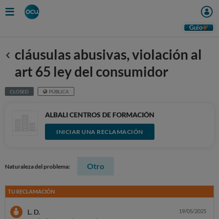
Guio
cláusulas abusivas, violación al
Anterior
art 65 ley del consumidor
CLOSED
PÚBLICA
ALBALI CENTROS DE FORMACIÓN
INICIAR UNA RECLAMACIÓN
Otro
Naturaleza del problema:
TU RECLAMACIÓN
L. D.
19/05/2025