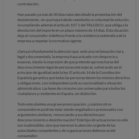
contratación.
Han pasado ya más de 30 días naturales desde la presentación del
desistimiento, sin que haya habido reembolso ni voluntad de solución,
incumpliendo además el artículo 107.1 del TRLGDCU, que obliga a la
devolución del importe en un plazo máximo de 14 días. Esta situación
deja al consumidor indefenso frente a la resistencia sistemática de la
empresa a respetar la normativa vigente.
Llama profundamente la atención que, ante una reclamación clara,
legal y documentada, la empresa haya actuado con desprecio y
evasivas, dando la impresión de que pretende aprovecharse del
desconocimiento legal de personas extranjeras, vulnerando así el
principio de igualdad ante la ley. El artículo 14 de la Constitución
Española garantiza que todas las personas tienen los mismos derechos
y obligaciones, con independencia de su nacionalidad o situación
administrativa. Las leyes de consumo son universales para todos los
ciudadanos y residentes en España, sin distinción.
Todo esto plantea una grave preocupación: ¿cuántos otros
consumidores podrían estar siendo engañados o presionados con
argumentos similares, renunciando a sus derechos por
desconocimiento o desinformación? Este tipo de actuaciones no sólo
son inadmisibles, sino que merecen la atención urgente de las
autoridades competentes y de organizaciones defensoras del
consumidor.