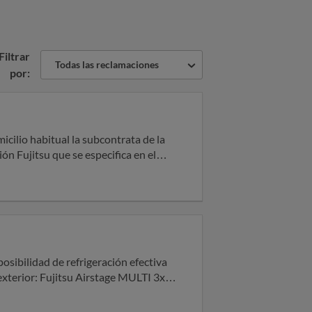
Filtrar
Todas las reclamaciones
por:
n Fujitsu que se especifica en el
a causa del problema, indicando
dependientes, éstos difieren
les de la máquina, por tanto debiendo
o, ha tenido lugar en el plazo legal
sibilidad de refrigeración efectiva
 ocasionados (contratación de técnicos