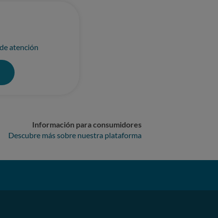
tancias. Ellos tácitamente nos dieron la
aciones se indicaban, aunque luego en
adiciendo lo que indicaba el
 de atención
como
0
resentó como suficiente y adecuado,
y, el sistema no
s revisiones técnicas. Daños y
áxima necesitad al encontrarse mi
Información para consumidores
icó en todo
Descubre más sobre nuestra plataforma
re la mensa para solucionar esta
la posible
gañosa por parte del proveedor,