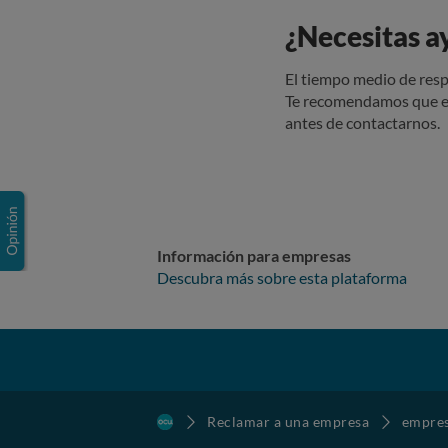
la venta fue correcta. En todo momento mostraron empa
¿Necesitas a
era imposi
razón de 
el informe
El tiempo medio de resp
proveedor que vendió dich
Te recomendamos que e
contradictoria y perjudicial: El equipo 
antes de contactarnos.
de salida per
propietar
pero que en l
cumple su o
perjuicio
mujer en el noveno mes de em
Información para empresas
retrasos de m
Descubra más sobre esta plataforma
momento q
situación crítica. Solicito a OCU: Mediación para la sustitución 
adicional, dada
compra y el r
existencia
instalador
Reclamar a una empresa
empre