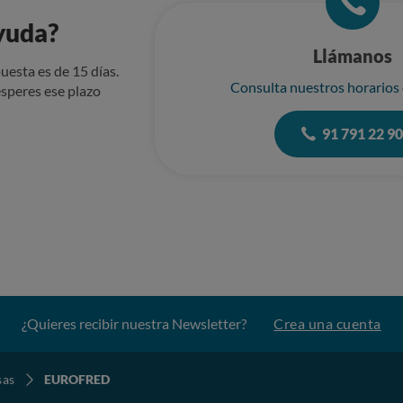
tía al ver que efectivamente el aire no era frío y por tanto
yuda?
ble que con dicha instalación se pudieran enfriar las diferentes es
que jamás esas máquinas podrían acometer lo que en sus especific
Llámanos
 indicasen de que la potencia contratada no era la adecuada, contr
uesta es de 15 días.
os aparatos. Consecuencias y perjuicio Nos encontramos ante una situación
Consulta nuestros horarios
speres ese plazo
no enfría la vivienda. La especificación de 15 ºC como temperatura mínima
mite que un aparato claramente ineficiente se considere “normal”. El instalador y yo, 
91 791 22 9
io, nos sentimos estafados, ya que adquirimos un sistema que se p
a práctica carece de la capacidad mínima necesaria para cumplir su función. A día de ho
bjetivo básico de climatización, pese a los intentos de reparación y a la
s por haber tenido que abandonar la vivienda en un momento de m
barazo. Daños morales por el trastorno ocasionado y por decenas de llamadas y
eses para poder conseguir una solución que finalmente no ha existido. Eurofred nos ind
ue no nos preocupásemos que una solución u otra se pondría sob
del equipo por un sistema adecuado sin coste
 la mala prescripción inicial y la ineficiencia real demostrada. Subsidiariamente, la anulación de la
eembolso íntegro del importe de 4.497,23 €, incluyendo la instalación. Valoración de 
¿Quieres recibir nuestra Newsletter?
Crea una cuenta
 de vicio oculto, mala praxis profesional o información técnica en
 y servicio postventa.
sas
EUROFRED