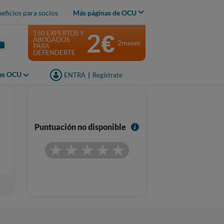
eficios para socios
Más páginas de OCU
2€
150 EXPERTOS Y
ABOGADOS
2meses
PARA
DEFENDERTE
jas OCU
ENTRA
|
Regístrate
I
Puntuación no disponible
n
f
o