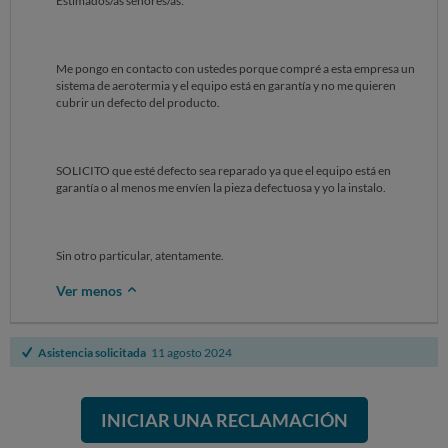
Estimados/as señores/as:
Me pongo en contacto con ustedes porque compré a esta empresa un
sistema de aerotermia y el equipo está en garantía y no me quieren
cubrir un defecto del producto.
SOLICITO que esté defecto sea reparado ya que el equipo está en
garantía o al menos me envíen la pieza defectuosa y yo la instalo.
Sin otro particular, atentamente.
Ver menos
Asistencia solicitada
11 agosto 2024
INICIAR UNA RECLAMACIÓN