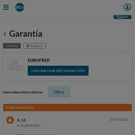
Guio
Garantía
Anterior
CLOSED
PÚBLICA
EUROFRED
INICIAR UNA RECLAMACIÓN
Otro
Naturaleza del problema:
TU RECLAMACIÓN
A. M.
27/07/2024
A: EUROFRED