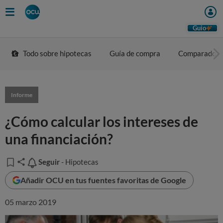
Guio
Todo sobre hipotecas
Guía de compra
Comparador
Informe
¿Cómo calcular los intereses de
una financiación?
Seguir
Seguir
- Hipotecas
Añadir OCU en tus fuentes favoritas de Google
05 marzo 2019