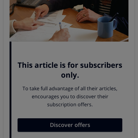
Calculo real de los intereses de un préstamo
El dato objetivo en que hay que fijarse para comparar el
coste de un préstamo es la
TAE (Tasa Anual
Equivalente
), que es lo que mide el coste efectivo de un
préstamo un plazo concreto, en términos anuales y
teniendo en cuenta las comisiones y gastos a pagar por
el consumidor y la frecuencia de los pagos.
Cómo distinguir TAE legal y TAE
real
La normativa obliga a las entidades financieras a