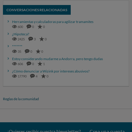
CONVERSACIONES RELACIONADAS
Herramientas y calculadoras para agilizar tramamites
600
0
0
¿Hipoteca?
2425
3
0
*******
35
0
0
Estoy considerando mudarme a Andorra, pero tengo dudas
606
0
1
¿Cómo denunciar a Wizink por intereses abusivos?
17790
4
0
Reglas de la comunidad
¿Quieres recibir nuestra Newsletter?
Crea una cuenta