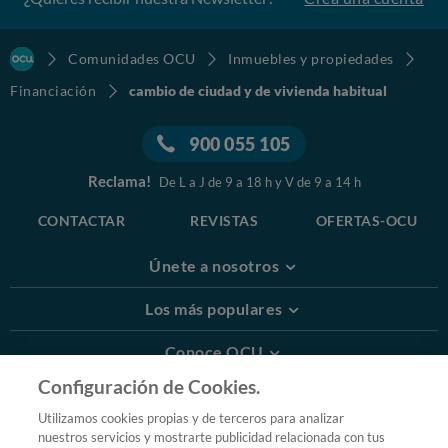
Comunidades OCU
Inmuebles y propiedades
Financiación
cambio de ciudad y de vivienda habitual
900 055 105
Reclama!
De L a J de 9 a 18 h y V de 9 a 14 h
CONTACTAR
REVISTAS
OFERTAS-OCU
Únete a nosotros
Los más populares
Conoce OCU
Configuración de Cookies.
Más Información
Utilizamos cookies propias y de terceros para analizar
nuestros servicios y mostrarte publicidad relacionada con tus
© 2026 OCU