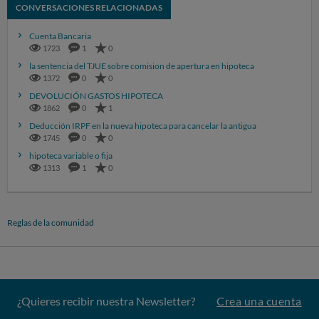
CONVERSACIONES RELACIONADAS
Cuenta Bancaria
1723
1
0
la sentencia del TJUE sobre comision de apertura en hipoteca
1372
0
0
DEVOLUCIÓN GASTOS HIPOTECA
1862
0
1
Deducción IRPF en la nueva hipoteca para cancelar la antigua
1745
0
0
hipoteca variable o fija
1313
1
0
Reglas de la comunidad
¿Quieres recibir nuestra Newsletter?
Crea una cuenta