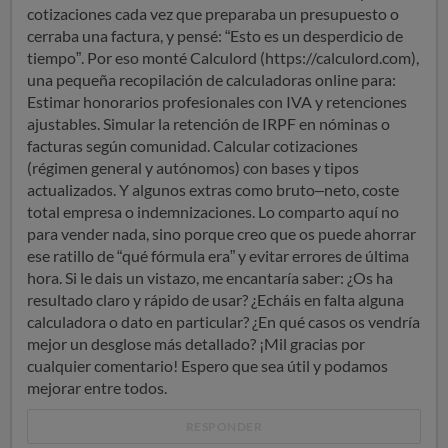
cotizaciones cada vez que preparaba un presupuesto o
cerraba una factura, y pensé: “Esto es un desperdicio de
tiempo”. Por eso monté Calculord (https://calculord.com),
una pequeña recopilación de calculadoras online para:
Estimar honorarios profesionales con IVA y retenciones
ajustables. Simular la retención de IRPF en nóminas o
facturas según comunidad. Calcular cotizaciones
(régimen general y autónomos) con bases y tipos
actualizados. Y algunos extras como bruto–neto, coste
total empresa o indemnizaciones. Lo comparto aquí no
para vender nada, sino porque creo que os puede ahorrar
ese ratillo de “qué fórmula era” y evitar errores de última
hora. Si le dais un vistazo, me encantaría saber: ¿Os ha
resultado claro y rápido de usar? ¿Echáis en falta alguna
calculadora o dato en particular? ¿En qué casos os vendría
mejor un desglose más detallado? ¡Mil gracias por
cualquier comentario! Espero que sea útil y podamos
mejorar entre todos.
RESPONDER