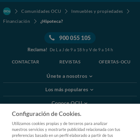
Comunidades OCU
Inmuebles y propiedades
Financiación
¿Hipoteca?
900 055 105
Reclama!
De L a J de 9 a 18 h y V de 9 a 14 h
CONTACTAR
REVISTAS
OFERTAS-OCU
Únete a nosotros
Los más populares
Conoce OCU
Configuración de Cookies.
Más Información
Utilizamos cookies propias y de terceros para analizar
nuestros servicios y mostrarte publicidad relacionada con tus
© 2026 OCU
preferencias basado en un perfil elaborado a partir de tus
Condiciones generales de contratación de OCU