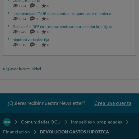
Cuenta Bancaria
1724
1
0
la sentencia del TJUE sobre comision de apertura en hipoteca
1374
0
0
Deducción IRPF en la nueva hipoteca para cancelar la antigua
1745
0
0
hipoteca variable o fija
1315
1
0
Reglas de la comunidad
¿Quieres recibir nuestra Newsletter?
Crea una cuenta
Comunidades OCU
Inmuebles y propiedades
Financiación
DEVOLUCIÓN GASTOS HIPOTECA