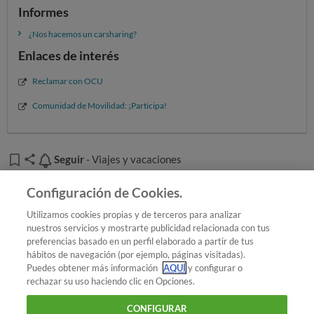
Informes
¿Nos hacemos un carsharing?
Enlaces de interés
Reclamar con OCU
Comunidad de Movilidad: ¡Participa!
Seguir
Seguir
- Viajes y vacaciones
Añadir OCU en tus fuentes favoritas de Google
Configuración de Cookies.
Utilizamos cookies propias y de terceros para analizar
nuestros servicios y mostrarte publicidad relacionada con tus
Trayectos de larga distancia
preferencias basado en un perfil elaborado a partir de tus
¿Quieres recibir nuestra Newsletter?
Crea una cuenta
hábitos de navegación (por ejemplo, páginas visitadas).
Puedes obtener más información
AQUÍ
y configurar o
rechazar su uso haciendo clic en Opciones.
Consumo y familia : Viajes y vacaciones
Autobuses
CONFIGURAR