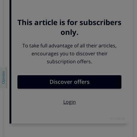
protocolo que establecía nuevos criterios para las
concesiones, primando las características técnicas de
la flota o la permanencia de los trabajadores
contratados en detrimento de otros aspectos más
favorables para los consumidores como, por ejemplo, el
precio o la frecuencia de paso.
Como consecuencia, los
primeros concursos que se
convocaron no tuvieron mucho éxito entre los
potenciales competidores
por falta de interés, puesto
que eran sabedores de que tenían pocas posibilidades, lo
que supuso que las empresas que ya tenían las
concesiones renovaran sus licencias de manera casi
sistemática.
Un sistema que se resiste a cambiar
A partir de
2014
, la
Administración comenzó a priorizar
los precios y las frecuencias
a la hora de conceder las
rutas a las empresas de buses interurbanos, eliminando