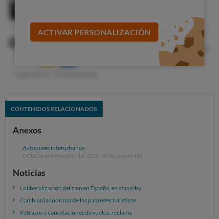
ACTIVAR PERSONALIZACIÓN
CONTENIDOS RELACIONADOS
Anexos
Autobuses interurbanos
Trayectos de media distancia
OCUCompra Maestra - jul. 2019 - Nº de revista 449
Noticias
La liberalización del tren en España, en stand-by
Cambian las normas de los paquetes turísticos
Retrasos o cancelaciones de vuelos: reclama