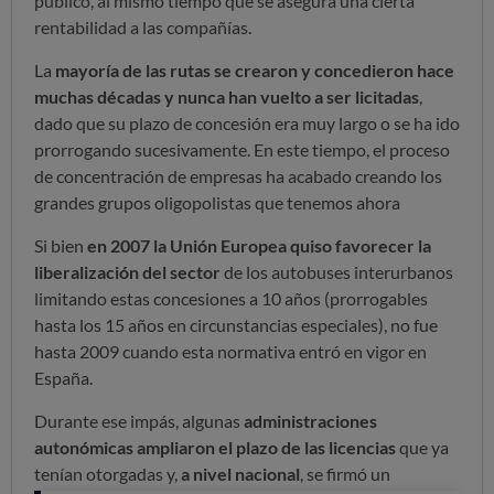
público, al mismo tiempo que se asegura una cierta
rentabilidad a las compañías.
La
mayoría de las rutas se crearon y concedieron hace
muchas décadas y nunca han vuelto a ser licitadas
,
dado que su plazo de concesión era muy largo o se ha ido
prorrogando sucesivamente. En este tiempo, el proceso
de concentración de empresas ha acabado creando los
grandes grupos oligopolistas que tenemos ahora
Si bien
en 2007 la Unión Europea quiso favorecer la
liberalización del sector
de los autobuses interurbanos
limitando estas concesiones a 10 años (prorrogables
hasta los 15 años en circunstancias especiales), no fue
hasta 2009 cuando esta normativa entró en vigor en
España.
Durante ese impás, algunas
administraciones
autonómicas ampliaron el plazo de las licencias
que ya
tenían otorgadas y,
a nivel nacional
, se firmó un