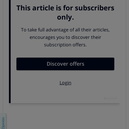
Si quieres ir un paso más allá en el impulso de la
sostenibilidad
,
puedes optar por tarjetas virtuales y
sistemas de pago por móvil
en lugar de utilizar tarjetas
físicas.
COMPARAR TARJETAS DE CRÉDITO
Qué hacer con los tapones de plástico
Junto a los tapones clásicos de plástico, hay otros
hechos con otros materiales con caña de azúcar, maíz,
patata, etc Para que un
tapón de caña de azúcar
o
cualquier otro producto hecho con este tipo de
plásticos
renovables
se pueda echar
en la basura orgánica
debe
demostrar que ha sido
verificada su
compostabilidad
mediante una certificación oficial
independiente (por ejemplo, con un logo tipo “OK
compost”, “Vincotte”). Ten en cuenta que aunque estén
hechos con materiales orgánicos, no todos los productos