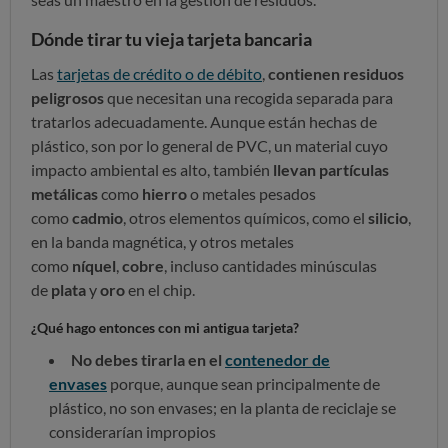
Dónde tirar tu vieja tarjeta bancaria
Las
tarjetas de crédito o de débito
,
contienen residuos
peligrosos
que necesitan una recogida separada para
tratarlos adecuadamente. Aunque están hechas de
plástico, son por lo general de PVC, un material cuyo
impacto ambiental es alto, también
llevan partículas
metálicas
como
hierro
o metales pesados
como
cadmio
, otros elementos químicos, como el
silicio
,
en la banda magnética, y otros metales
como
níquel
,
cobre
, incluso cantidades minúsculas
de
plata
y
oro
en el chip.
¿Qué hago entonces con mi antigua tarjeta?
No debes tirarla en el
contenedor de
envases
porque, aunque sean principalmente de
plástico, no son envases; en la planta de reciclaje se
considerarían impropios