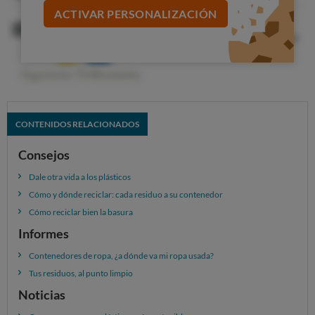
envases de plástico
de un solo uso
deberán
ACTIVAR PERSONALIZACIÓN
estar
unidos al recipiente
de forma obligatoria en
cumplimiento de la directiva europea de reducción de
plásticos.
Si existe
un punto de recogida específico
para tapones
cercano también puedes llevar tus
tapones. Con estas iniciativas se
mejora la calidad del
CONTENIDOS RELACIONADOS
reciclado
, porque el material que se recoge es más
homogéneo y llega más limpio y, además, suelen ser
Consejos
iniciativas con un fin solidario.
Dale otra vida a los plásticos
Cómo y dónde reciclar: cada residuo a su contenedor
Cómo reciclar bien la basura
Informes
Contenedores de ropa, ¿a dónde va mi ropa usada?
Tus residuos, al punto limpio
Noticias