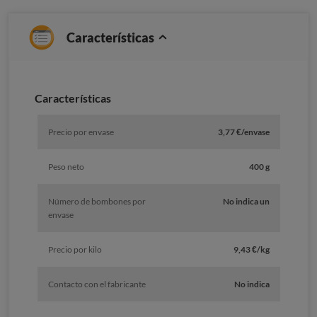
Características
Características
Precio por envase
3,77 €/envase
Peso neto
400 g
Número de bombones por
No indica un
envase
Precio por kilo
9,43 €/kg
Contacto con el fabricante
No indica