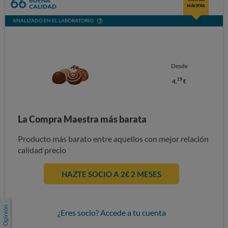
66
BUENA
CALIDAD
MAESTRA
ANALIZADO EN EL LABORATORIO
Desde
19
4,
€
La Compra Maestra más barata
Producto más barato entre aquellos con mejor relación
calidad precio
HAZTE SOCIO A 2€ 2 MESES
¿Eres socio? Accede a tu cuenta