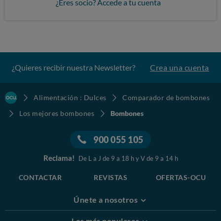
¿Eres socio? Accede a tu cuenta
¿Quieres recibir nuestra Newsletter?
Crea una cuenta
Alimentación : Dulces
Comparador de bombones
Los mejores bombones
Bombones
900 055 105
Reclama!
De L a J de 9 a 18 h y V de 9 a 14 h
CONTACTAR
REVISTAS
OFERTAS-OCU
Únete a nosotros
Los más populares