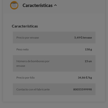
Características
Características
Precio por envase
5,49 €/envase
Peso neto
158 g
Número de bombones por
15 un
envase
Precio por kilo
34,86 €/kg
Contacto con el fabricante
80055599998