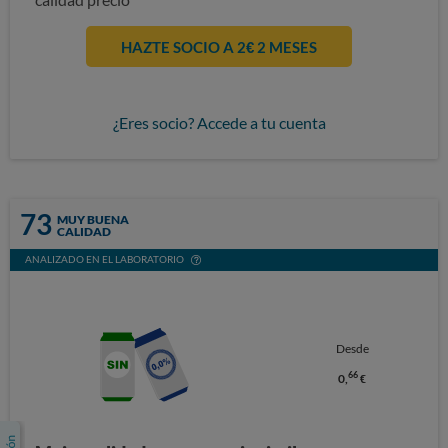
HAZTE SOCIO A 2€ 2 MESES
¿Eres socio? Accede a tu cuenta
73
MUY BUENA
CALIDAD
ANALIZADO EN EL LABORATORIO
Desde
66
0,
€