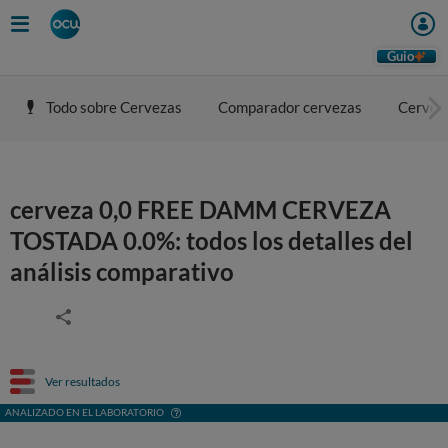
Guio
Todo sobre Cervezas
Comparador cervezas
Cerveza
cerveza 0,0 FREE DAMM CERVEZA
TOSTADA 0.0%: todos los detalles del
análisis comparativo
Ver resultados
ANALIZADO EN EL LABORATORIO