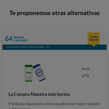
Te proponemos otras alternativas
64
BUENA
COMPRA
CALIDAD
MAESTRA
ANALIZADO EN EL LABORATORIO
Desde
38
0,
€
La Compra Maestra más barata
Producto más barato entre aquellos con mejor relación
calidad precio