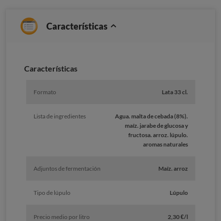
Características
Caracterí­sticas
Formato
Lata 33 cl.
Lista de ingredientes
Agua. malta de cebada (8%).
maíz. jarabe de glucosa y
fructosa. arroz. lúpulo.
aromas naturales
Adjuntos de fermentación
Maíz. arroz
Tipo de lúpulo
Lúpulo
Precio medio por litro
2,30 €/l