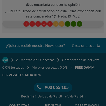
¿Quieres recibir nuestra Newsletter?
Crea una cuenta
Alimentación : Cervezas
Comparador de cerveza
0,0% tostadas
Mejores cervezas 0,0%
FREE DAMM
CERVEZA TOSTADA 0.0%
900 055 105
Reclama!
De L a J de 9 a 18 h y V de 9 a 14 h
CONTACTAR
REVISTAS
OFERTAS-OCU