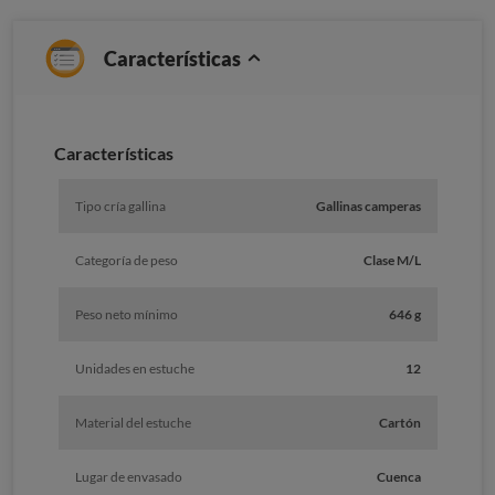
Características
Caracterí­sticas
Tipo cría gallina
Gallinas camperas
Categoría de peso
Clase M/L
Peso neto mínimo
646 g
Unidades en estuche
12
Material del estuche
Cartón
Lugar de envasado
Cuenca