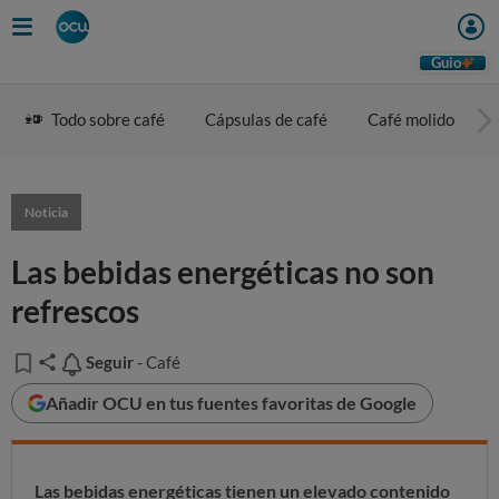
Guio
Todo sobre café
Cápsulas de café
Café molido
Noticia
Las bebidas energéticas no son
refrescos
Seguir
Seguir
- Café
Añadir OCU en tus fuentes favoritas de Google
Las bebidas energéticas tienen un elevado contenido