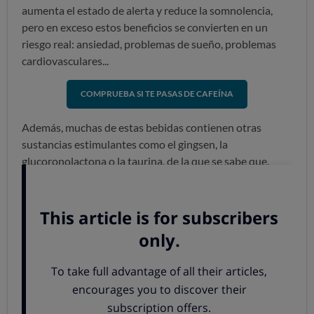
aumenta el estado de alerta y reduce la somnolencia,
pero en exceso estos beneficios se convierten en un
riesgo real: ansiedad, problemas de sueño, problemas
cardiovasculares...
COMPRUEBA SI TE PASAS DE CAFEÍNA
Además, muchas de estas bebidas contienen otras
sustancias estimulantes como el gingsen, la
glucoronolactona o la taurina, de la que se sabe que,
consumida en exceso, puede causar temblores y dolor en
el pecho.
El peligro de la "borrachera despierta"
Según el
último
informe Estudes sobre el consumo de
alcohol y drogas entre los adolescentes españoles
,
en
2023 el 47,7
% de los adolescentes entre 14 y 18
consumieron
estas bebidas
en el último mes
,
cifra
superior a la reflejada en los informes previos
(45% en