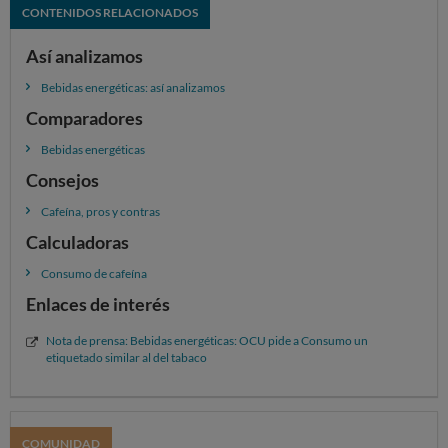
embarazadas o en la lactancia o personas
CONTENIDOS RELACIONADOS
sensibles.
Así analizamos
Que no se debe consumir de forma
combinada con alcohol
.
Bebidas energéticas: así analizamos
Comparadores
Así es...
Bebidas energéticas
Consejos
Cafeína, pros y contras
Calculadoras
Consumo de cafeína
Enlaces de interés
Nota de prensa: Bebidas energéticas: OCU pide a Consumo un
etiquetado similar al del tabaco
Así podría ser...
COMUNIDAD