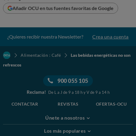
Añadir OCU en tus fuentes favoritas de Google
¿Quieres recibir nuestra Newsletter?
Crea una cuenta
Alimentación : Café
Las bebidas energéticas no son
refrescos
900 055 105
Reclama!
De L a J de 9 a 18 h y V de 9 a 14 h
CONTACTAR
REVISTAS
OFERTAS-OCU
Únete a nosotros
Los más populares