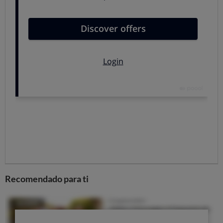
2021 y 40,2% en 2019).
Preocupa el aumento de este tipo de bebidas poco
saludables, pero más aun que el
sustancial incremento
de adolescentes que mezclan estas bebidas
estimulantes con alcohol,
pasando de una tasa del
16,1% en 2021 a 19,5% en el año 2023. Esta
combinación favorece una mayor ingesta de alcohol, ya
que la cafeína reduce
la sensación de sueño, generando
un estado de “borrachera completamente despierta”,
aumentando los posibles daños sobre la salud.
Pedimos un mensaje claro
Una bebida energética no es un refresco inocuo
, son
Recomendado para ti
"bombas de cafeína" y
es necesa
rio
avisar de ello de una
manera más clara
. Estos productos
no son refrescos.
De entrada,
deberían diferenciarse claramente
en los puntos de venta
: no son refrescos de cola, son