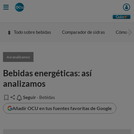
Guio
Todo sobre bebidas
Comparador de sidras
Cómo eleg
Así analizamos
Bebidas energéticas: así
analizamos
Seguir
Seguir
- Bebidas
Añadir OCU en tus fuentes favoritas de Google