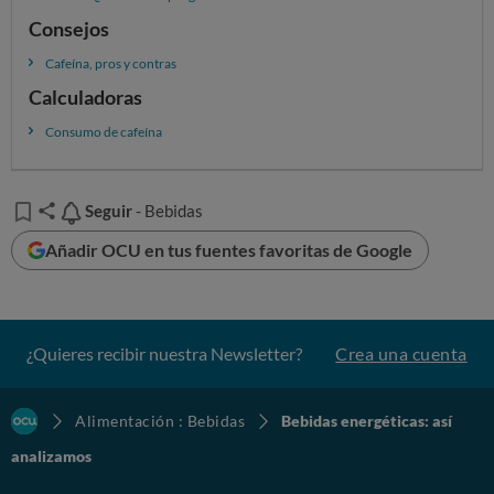
Consejos
Cafeína, pros y contras
Calculadoras
Consumo de cafeína
Seguir
Seguir
- Bebidas
Añadir OCU en tus fuentes favoritas de Google
¿Quieres recibir nuestra Newsletter?
Crea una cuenta
Alimentación : Bebidas
Bebidas energéticas: así
analizamos