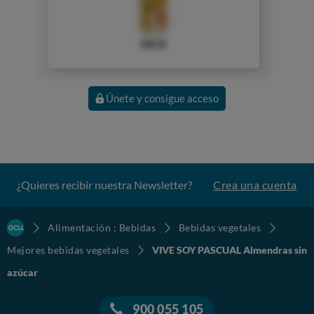
OCU
Únete y consigue acceso
¿Quieres recibir nuestra Newsletter?
Crea una cuenta
Alimentación : Bebidas
Bebidas vegetales
Mejores bebidas vegetales
VIVE SOY PASCUAL Almendras sin
azúcar
900 055 105