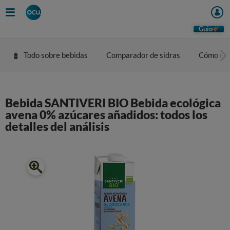
Guio
Todo sobre bebidas
Comparador de sidras
Cómo eleg
Bebida SANTIVERI BIO Bebida ecológica
avena 0% azúcares añadidos: todos los
detalles del análisis