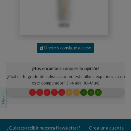
OCU
Únete y consigue acceso
¿Quieres recibir nuestra Newsletter?
Crea una cuenta