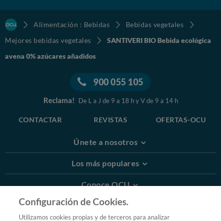
Alimentación : Bebidas
Bebidas vegetales
Mejores bebidas vegetales
SANTIVERI BIO Bebida ecológica
avena 0% azúcares añadidos
900 055 105
Reclama!
De L a J de 9 a 18 h y V de 9 a 14 h
CONTACTAR
REVISTAS
OFERTAS-OCU
Únete a nosotros
Los más populares
Conoce OCU
Configuración de Cookies.
Más Información
Utilizamos cookies propias y de terceros para analizar