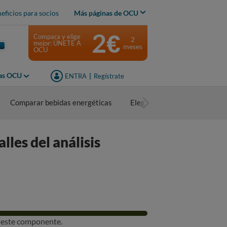
eficios para socios
Más páginas de OCU
2€
Compara y elige
2
mejor: ÚNETE A
meses
OCU
jas OCU
ENTRA
|
Regístrate
Comparar bebidas energéticas
Elegir bebidas energéticas
les del análisis
r este componente.