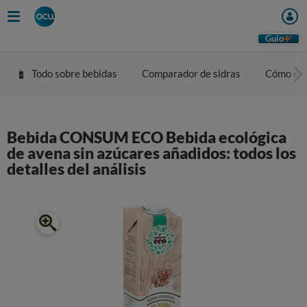
Guio
Todo sobre bebidas
Comparador de sidras
Cómo eleg
Bebida CONSUM ECO Bebida ecológica
de avena sin azúcares añadidos: todos los
detalles del análisis