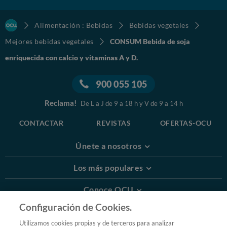
Alimentación : Bebidas
Bebidas vegetales
Mejores bebidas vegetales
CONSUM Bebida de soja
enriquecida con calcio y vitaminas A y D.
900 055 105
Reclama!
De L a J de 9 a 18 h y V de 9 a 14 h
CONTACTAR
REVISTAS
OFERTAS-OCU
Únete a nosotros
Los más populares
Conoce OCU
Configuración de Cookies.
Más Información
Utilizamos cookies propias y de terceros para analizar