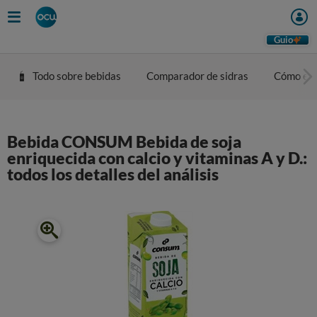
Guio
Todo sobre bebidas
Comparador de sidras
Cómo eleg
Bebida CONSUM Bebida de soja
enriquecida con calcio y vitaminas A y D.:
todos los detalles del análisis