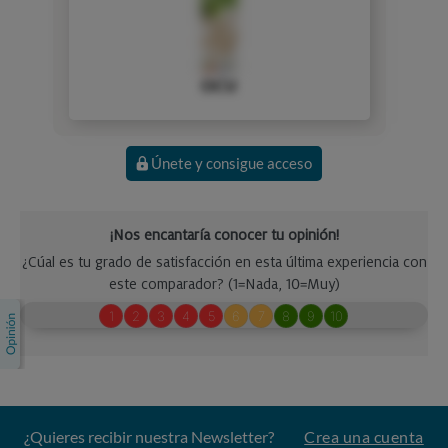
OCU
Únete y consigue acceso
¿Quieres recibir nuestra Newsletter?
Crea una cuenta