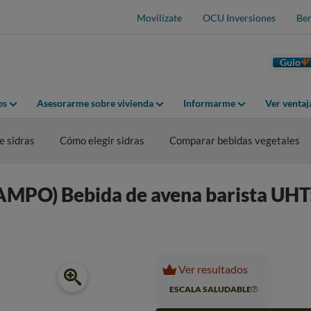
Movilízate
OCU Inversiones
Ben
Guio
os
Asesorarme sobre vivienda
Informarme
Ver venta
 sidras
Cómo elegir sidras
Comparar bebidas vegetales
O) Bebida de avena barista UHT: t
Ver resultados
ESCALA SALUDABLE