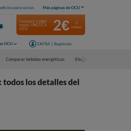
eficios para socios
Más páginas de OCU
2€
Compara y elige
2
mejor: ÚNETE A
meses
OCU
jas OCU
ENTRA
|
Regístrate
Comparar bebidas energéticas
Elegir bebidas energéticas
odos los detalles del