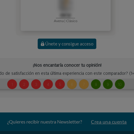
OCU
Avena | Clásico
Únete y consigue acceso
¿Quieres recibir nuestra Newsletter?
Crea una cuenta