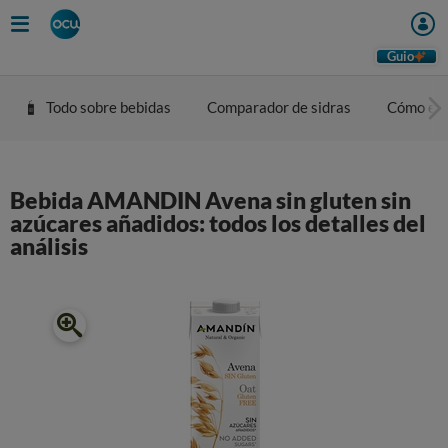
Guio
Todo sobre bebidas
Comparador de sidras
Cómo eleg
Bebida AMANDIN Avena sin gluten sin
azúcares añadidos: todos los detalles del
análisis