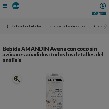
Guio
Todo sobre bebidas
Comparador de sidras
Cómo eleg
Bebida AMANDIN Avena con coco sin
azúcares añadidos: todos los detalles del
análisis