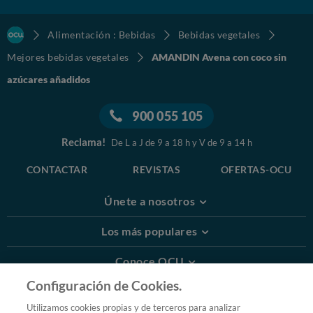
Alimentación : Bebidas
Bebidas vegetales
Mejores bebidas vegetales
AMANDIN Avena con coco sin
azúcares añadidos
900 055 105
Reclama!
De L a J de 9 a 18 h y V de 9 a 14 h
CONTACTAR
REVISTAS
OFERTAS-OCU
Únete a nosotros
Los más populares
Conoce OCU
Configuración de Cookies.
Más Información
Utilizamos cookies propias y de terceros para analizar