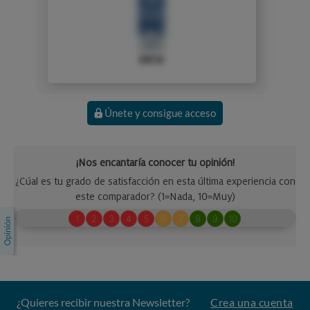
OCU
Únete y consigue acceso
¿Quieres recibir nuestra Newsletter?
Crea una cuenta