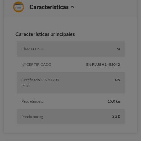
Características
Características principales
Clase EN PLUS
Sí
Nº CERTIFICADO
EN PLUS A1 - ES042
Certificado DIN 51731
No
PLUS
Peso etiqueta
15,0 kg
Precio por kg
0,3 €