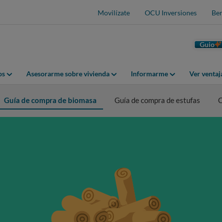
Movilízate
OCU Inversiones
Ben
Guio
os
Asesorarme sobre vivienda
Informarme
Ver venta
Guía de compra de biomasa
Guía de compra de estufas
C