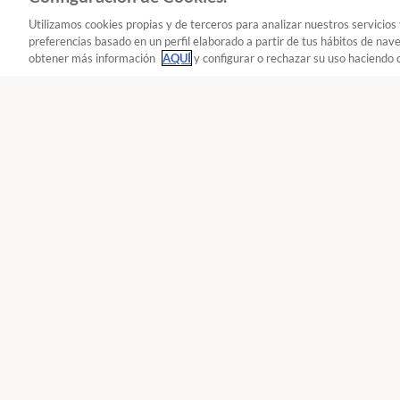
Utilizamos cookies propias y de terceros para analizar nuestros servicios
preferencias basado en un perfil elaborado a partir de tus hábitos de nav
obtener más información
AQUÍ
y configurar o rechazar su uso haciendo c
Hogar y energía : Pellets
Pellets
Reclama!
900 055 105
De L a J de 9 a
Únete a nosotros
Los
Reclama con OCU
Tari
Movilízate con OCU
Lav
Compara con OCU
Hip
Descubre GUIO
Frig
OCU Plus
Tele