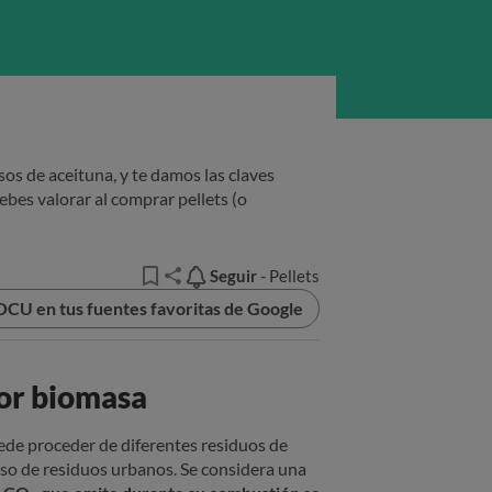
os de aceituna, y te damos las claves
ebes valorar al comprar pellets (o
Seguir
Seguir
- Pellets
OCU en tus fuentes favoritas de Google
jor biomasa
ede proceder de diferentes residuos de
luso de residuos urbanos. Se considera una