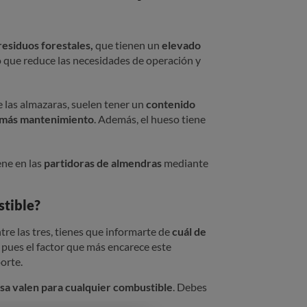
residuos forestales,
que tienen un
elevado
o que reduce las necesidades de operación y
e las almazaras, suelen tener un
contenido
más mantenimiento
. Además, el hueso tiene
ene en las
partidoras de almendras
mediante
stible?
tre las tres, tienes que informarte de
cuál de
, pues el factor que más encarece este
orte.
asa valen para cualquier combustible
. Debes