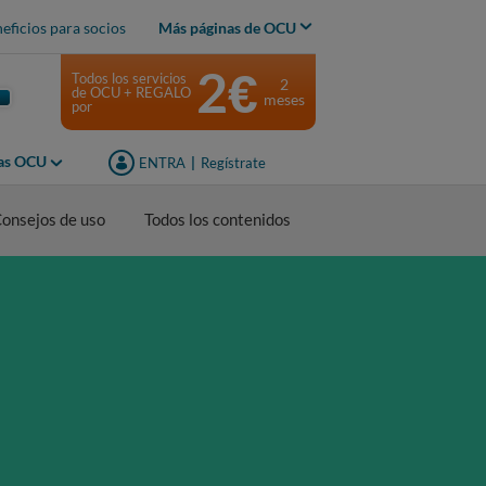
eficios para socios
Más páginas de OCU
2€
Todos los servicios
2
de OCU + REGALO
meses
por
jas OCU
ENTRA
|
Regístrate
onsejos de uso
Todos los contenidos