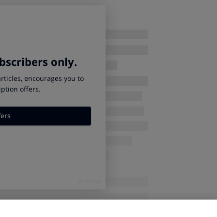
s tipos de biomasa.
os policombustible
, para poder
elegir la
 mejores condiciones. Si tu caldera o
ñada
, puede tener
problemas de
ducción de más cenizas) y el fabricante no se
ejan menos residuos en las estufas y calderas.
ncia
, incluso existen calderas de pellets con
una composición constante.