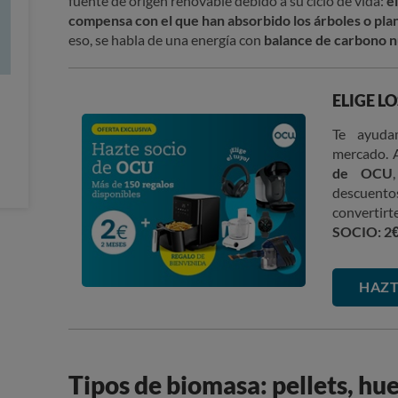
fuente de origen renovable debido a su ciclo de vida:
e
compensa con el que han absorbido los árboles o pla
eso, se habla de una energía con
balance de carbono n
ELIGE L
Te ayuda
mercado.
de OCU
descuent
convertir
SOCIO: 2
HAZT
Tipos de biomasa: pellets, hu