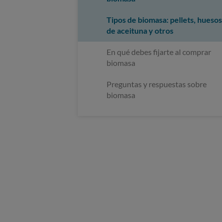
Tipos de biomasa: pellets, huesos
de aceituna y otros
En qué debes fijarte al comprar
biomasa
Preguntas y respuestas sobre
biomasa