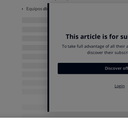
Equipos
diseñados específicamente para pellet
s.
Equipos
policombustibles
que funcionan para vario
Nuestra recomendación
es que te decantes por
equip
biomasa que esté disponible en cada momento
en las
estufa usa un combustible para el que
no estaba dise
funcionamiento
(pérdida de eficiencia, corrosión, pro
hará cargo de estos fallos, perdiendo la garantía.
Pellets de madera
VENTAJAS
Elevado
poder calorífico
.
Muy
bajo contenido en cenizas
, con lo que d
Las
calderas de pellets son de muy alta eficie
condensación.
Se comercializan a nivel internacional, con 