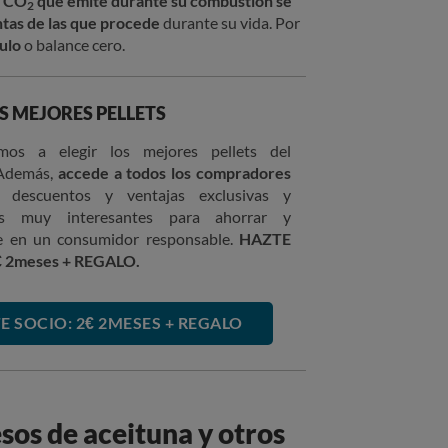
l CO
que emite durante su combustión se
2
ntas de las que procede
durante su vida. Por
ulo
o balance cero.
OS MEJORES PELLETS
mos a elegir los mejores pellets del
Además,
accede a todos los compradores
, descuentos y ventajas exclusivas y
os muy interesantes para ahorrar y
te en un consumidor responsable.
HAZTE
€ 2meses + REGALO.
E SOCIO: 2€ 2MESES + REGALO
esos de aceituna y otros