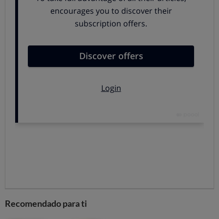
Este tipo de colchones hinchables no necesitan un
borde para enganchar las sábanas, porque la altura
del colchón es lo suficientemente corta como para
que los extremos de la sábana ajustable se metan
debajo de las esquinas.
Colchones hinchables de doble altura: usos y
características
Recomendado para ti
Son los mejores para contar con una
cama para