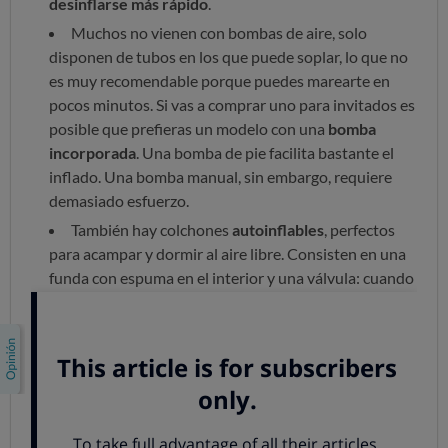
desinflarse más rápido
.
Muchos no vienen con bombas de aire, solo
disponen de tubos en los que puede soplar, lo que no
es muy recomendable porque puedes marearte en
pocos minutos. Si vas a comprar uno para invitados es
posible que prefieras un modelo con una
bomba
incorporada
. Una bomba de pie facilita bastante el
inflado. Una bomba manual, sin embargo, requiere
demasiado esfuerzo.
También hay colchones
autoinflables
, perfectos
para acampar y dormir al aire libre. Consisten en una
funda con espuma en el interior y una válvula: cuando
la válvula está abierta, la espuma se expande y el aire
entra en la funda. Después hay que cerrar la válvula
para mantener el aire dentro mientras se usa.
Posteriormente, deberás abrir la válvula y enrollar el
colchón para sacar el aire y doblarlo para su
transporte.