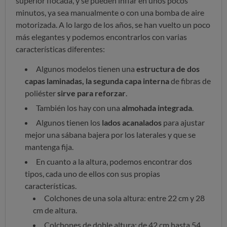
superior flocada, y se pueden inflar en unos pocos
minutos, ya sea manualmente o con una bomba de aire
motorizada. A lo largo de los años, se han vuelto un poco
más elegantes y podemos encontrarlos con varias
características diferentes:
Algunos modelos tienen una
estructura de dos
capas laminadas, la segunda capa interna
de fibras de
poliéster
sirve para reforzar
.
También los hay con una
almohada integrada
.
Algunos tienen los
lados acanalados
para ajustar
mejor una sábana bajera por los laterales y que se
mantenga fija.
En cuanto a la altura, podemos encontrar dos
tipos, cada uno de ellos con sus propias
características.
Colchones de una sola altura: entre 22 cm y 28
cm de altura.
Colchones de doble altura: de 42 cm hasta 54